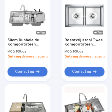
50cm Dubbele de
Roestvrij staal Twee
Komgootsteen
Komgootsteen
Geborstelde
Undermount van de
MOQ:
100pcs
MOQ:
100pcs
Undermount van het
18 Maatkeuken Nul
Ontvang de meest recente Prijs
Ontvang de meest recente Prij
Basis Rechthoekige
Straal
Roestvrije staal
Contact nu
Contact nu
Huis
Producten
Videos