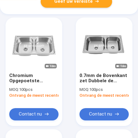
Geef uw vereiste
Chromium
0.7mm de Bovenkant
Opgepoetste
zet Dubbele de
Dubbele de
Komgootsteen
MOQ:
100pcs
MOQ:
100pcs
Komgootsteen
SUS304 van het
Ontvang de meest recente Prijs
Ontvang de meest recente Prij
85*48cm van het
Keukenroestvrije
Keukenroestvrije
staal op
staal
Contact nu
Contact nu