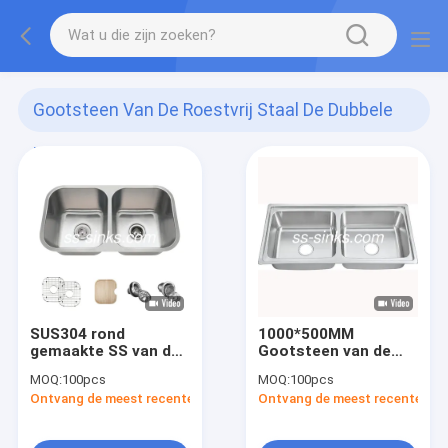
Gootsteen Van De Roestvrij Staal De Dubbele
Kom
(67)
SUS304 rond
1000*500MM
gemaakte SS van de
Gootsteen van de
Hoekkeuken
Roestvrij staal de
MOQ:
100pcs
MOQ:
100pcs
Gootsteen
Dubbele Kom
Ontvang de meest recente Prijs
Ontvang de meest recente Prij