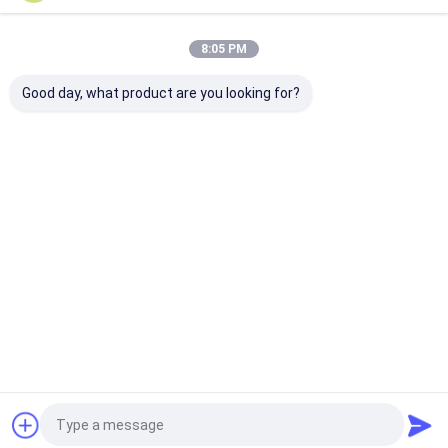
Onze Categorieën
8:05 PM
Good day, what product are you looking for?
Gootsteen van de
Gootsteen van de
De Gootsteen 
roestvrij staal de
roestvrij staal de
Topmountkeu
Enige Kom
Dubbele Kom
Thuis
Ongeveer
Contacteer
Desktop
ons
ons
Site
Sitemap
Privacy Policy
Kwaliteit
Gootsteen van de roestvrij staal de Enige Kom
China
Fabriek.Copyright © 2026 Passion Kitchen And Sanitary Industrial
CO.,LTD. All Rights Reserved.