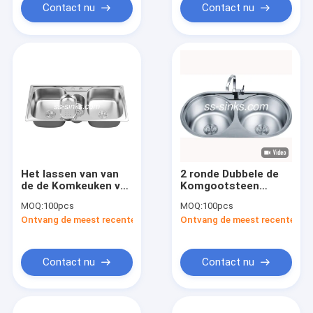
Contact nu
Contact nu
Het lassen van van
2 ronde Dubbele de
de de Komkeuken van
Komgootsteen
het 3
860*440mm van het
MOQ:
100pcs
MOQ:
100pcs
Bassinroestvrije
Bassin Glanzende
Ontvang de meest recente Prijs
Ontvang de meest recente Prij
staal Drievoudige
Roestvrije staal
Gootsteen
1000*480*200mm
Contact nu
Contact nu