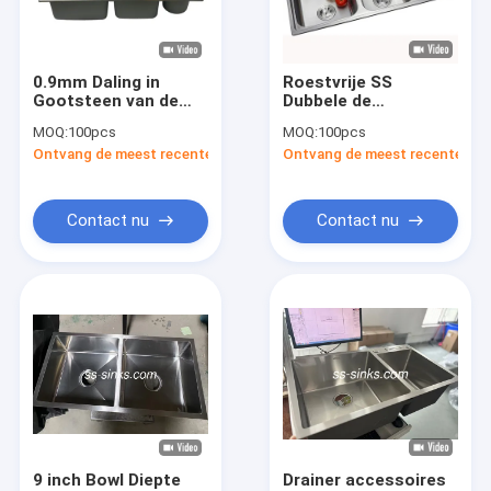
Ongeveer ons
Fabrieksreis
0.9mm Daling in
Roestvrije SS
Gootsteen van de
Dubbele de
Kwaliteitscontrole
Roestvrij staal de
Komdaling van de
MOQ:
100pcs
MOQ:
100pcs
Dubbele Kom met het
Keukengootsteen in
Ontvang de meest recente Prijs
Ontvang de meest recente Prij
Vuilnisbak van de
920*450mm
Contacteer ons
Messenplank
Nieuws
Contact nu
Contact nu
VR
Gootsteen van de roestvrij staal de Enige Kom
Gootsteen van de roestvrij staal de Dubbele Kom
De Gootsteen van de Topmountkeuken
9 inch Bowl Diepte
Drainer accessoires