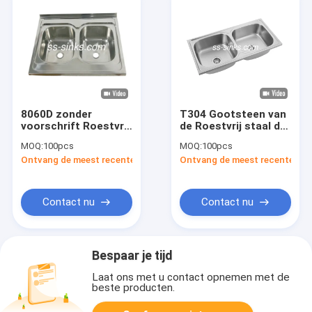
8060D zonder
T304 Gootsteen van
voorschrift Roestvrij
de Roestvrij staal de
staal 2
Dubbele Kom boven
MOQ:
100pcs
MOQ:
100pcs
Anticorrosieve de
Tegen 0.7mm
Ontvang de meest recente Prijs
Ontvang de meest recente Prij
Keuken van de
Premierang
Komgootsteen
Contact nu
Contact nu
Bespaar je tijd
Laat ons met u contact opnemen met de
beste producten.