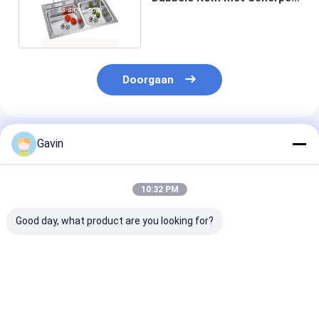
Raadsplank
Doorgaan
Geadviseerde Producten
Gavin
10:32 PM
Good day, what product are you looking for?
Roestvrijstalen
2 schalen roestvrij
Zwarte dubbel
afvoerruimte met
staal dubbele
met roestvrij s
twee
schalen wasbak
inclusief acce
compartimenten en
overloop inbegrepen
en drainage