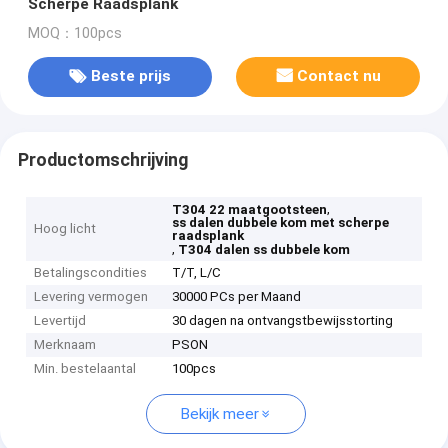
Scherpe Raadsplank
MOQ：100pcs
Beste prijs
Contact nu
Productomschrijving
,
T304 22 maatgootsteen
ss dalen dubbele kom met scherpe
Hoog licht
raadsplank
,
T304 dalen ss dubbele kom
Betalingscondities
T/T, L/C
Levering vermogen
30000 PCs per Maand
Levertijd
30 dagen na ontvangstbewijsstorting
Merknaam
PSON
Min. bestelaantal
100pcs
Bekijk meer