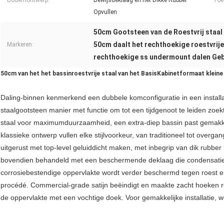
Bodemontwerp:
Bewijsdeklaag en het Dikke Rubber
Toe
Opvullen
50cm Gootsteen van de Roestvrij staa
50cm daalt het rechthoekige roestvrij
Markeren:
rechthoekige ss undermount dalen Ge
50cm van het het bassinroestvrije staal van het BasisKabinetformaat klei
Daling-binnen kenmerkend een dubbele komconfiguratie in een installa
staalgootsteen manier met functie om tot een tijdgenoot te leiden zoe
staal voor maximumduurzaamheid, een extra-diep bassin past gemakkel
klassieke ontwerp vullen elke stijlvoorkeur, van traditioneel tot over
uitgerust met top-level geluiddicht maken, met inbegrip van dik rubbe
bovendien behandeld met een beschermende deklaag die condensatie v
corrosiebestendige oppervlakte wordt verder beschermd tegen roest e
procédé. Commercial-grade satijn beëindigt en maakte zacht hoeken
de oppervlakte met een vochtige doek. Voor gemakkelijke installatie, w