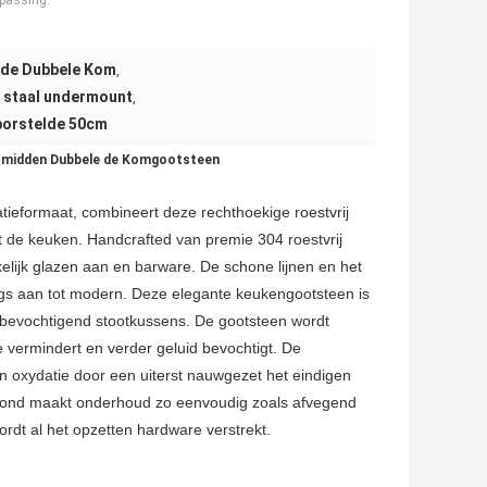
passing:
l de Dubbele Kom
,
e staal undermount
,
borstelde 50cm
ne midden Dubbele de Komgootsteen
tieformaat, combineert deze rechthoekige roestvrij
kt de keuken. Handcrafted van premie 304 roestvrij
ijk glazen aan en barware. De schone lijnen en het
gangs aan tot modern. Deze elegante keukengootsteen is
r bevochtigend stootkussens. De gootsteen wordt
ermindert en verder geluid bevochtigt. De
n oxydatie door een uiterst nauwgezet het eindigen
 rond maakt onderhoud zo eenvoudig zoals afvegend
ordt al het opzetten hardware verstrekt.