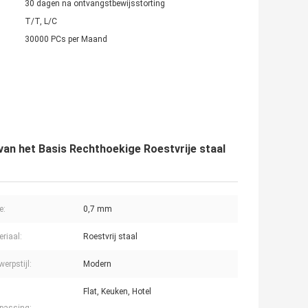
30 dagen na ontvangstbewijsstorting
T/T, L/C
30000 PCs per Maand
n het Basis Rechthoekige Roestvrije staal
e:
0,7 mm
riaal:
Roestvrij staal
erpstijl:
Modern
Flat, Keuken, Hotel