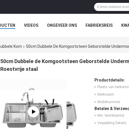
DUCTEN
VIDEOS
ONGEVEER ONS
FABRIEKSREIS
KWA
 Dubbele Kom
50cm Dubbele De Komgootsteen Geborstelde Undermoun
50cm Dubbele de Komgootsteen Geborstelde Undermo
Roestvrije staal
Productdetails:
Plaats van herkoms
Merknaam:
Modelnummer:
Betalen & Verzen
Min. bestelaantal:
Verpakking Details: