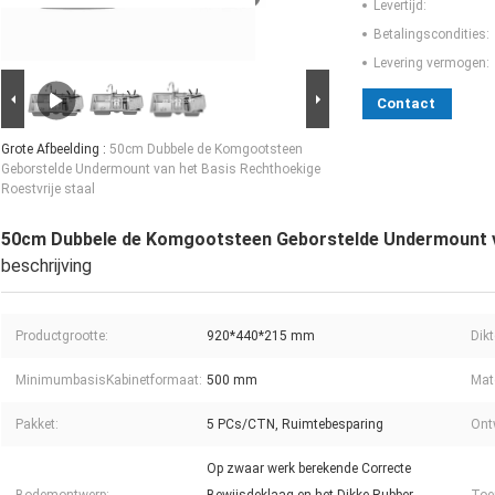
Levertijd:
Betalingscondities:
Levering vermogen:
Contact
Grote Afbeelding :
50cm Dubbele de Komgootsteen
Geborstelde Undermount van het Basis Rechthoekige
Roestvrije staal
50cm Dubbele de Komgootsteen Geborstelde Undermount va
beschrijving
Productgrootte:
920*440*215 mm
Dikt
MinimumbasisKabinetformaat:
500 mm
Mate
Pakket:
5 PCs/CTN, Ruimtebesparing
Ontw
Op zwaar werk berekende Correcte