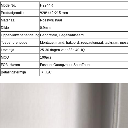
ModelNo.
H9244R
Productgrootte
920*440*215 mm
Materiaal
Roestvrij staal
Dikte
0.9mm
Oppervlaktebehandeling
Geborsteld, Gegalvaniseerd
Toebehorenoptie
Montage, mand, hakbord, zeepautomaat, tapkraan, mes
Levertijd
25-30 dagen voor één 40HQ
MOQ
100pcs
FOB- Haven
Foshan, Guangzhou, ShenZhen
Betalingstermijn
T/T, L/C