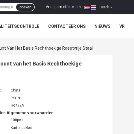
Vraag een offerte aan
Zoeken
|
Dutch
LITEITSCONTROLE
CONTACTEER ONS
NIEUWS
VR
t Van Het Basis Rechthoekige Roestvrije Staal
unt van het Basis Rechthoekige
t:
China
PSON
H9244R
den Algemene voorwaarden:
100pcs
Kartonpakket