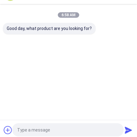
Onze Categorieën
6:58 AM
Good day, what product are you looking for?
Gootsteen van de
Gootsteen van de
De Gootsteen 
roestvrij staal de
roestvrij staal de
Topmountkeu
Enige Kom
Dubbele Kom
Thuis
Ongeveer
Contacteer
Desktop
ons
ons
Site
Sitemap
Privacy Policy
Kwaliteit
Gootsteen van de roestvrij staal de Enige Kom
China
Fabriek.Copyright © 2026 Passion Kitchen And Sanitary Industrial
CO.,LTD. All Rights Reserved.