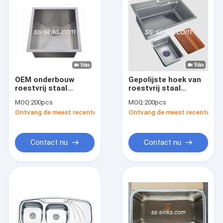
OEM onderbouw
Gepolijste hoek van
roestvrij staal
roestvrij staal
keuken wastafel 14-
keuken wasbak 18G
MOQ:
200pcs
MOQ:
200pcs
1/2 * 17 'interne
maat voor compacte
Ontvang de meest recente Prijs
Ontvang de meest recente Prij
grootte enkele
keukens
schaal met
afvoerbord
Contact nu
Contact nu
Huis
Producten
Videos