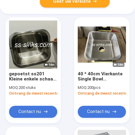
Geef uw vereiste
gepoetst ss201
40 * 40cm Vierkante
Kleine enkele schaal
Single Bowl
onderbouw roestvrij
Undermount Wasbak
MOQ:
200 stuks
MOQ:
200pcs
staal keukensink
Makkelijk te
Ontvang de meest recente Prijs
Ontvang de meest recente Prij
installeren voor kast
Contact nu
Contact nu