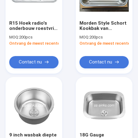
Ongeveer ons
Fabrieksreis
R15 Hoek radio's
Morden Style Schort
onderbouw roestvrij
Kookbak van
Kwaliteitscontrole
staal keuken
roestvrij staal voor
MOQ:
200pcs
MOQ:
200pcs
wastafel voor strak
moderne keukens
Ontvang de meest recente Prijs
Ontvang de meest recente Prij
en tijdloos
Contacteer ons
keukenontwerp
Nieuws
Contact nu
Contact nu
VR
Gootsteen van de roestvrij staal de Enige Kom
Gootsteen van de roestvrij staal de Dubbele Kom
De Gootsteen van de Topmountkeuken
9 inch wasbak diepte
18G Gauge