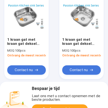
1 kraan gat met
1 kraan gat met
kraan gat deksel
kraan gat deksel
geborsteld roestvrij
geborsteld roestvrij
MOQ:
100pcs
MOQ:
100pcs
staal dubbele schaal
staal dubbele schaal
Ontvang de meest recente Prijs
Ontvang de meest recente Prij
wasbak
wasbak
Contact nu
Contact nu
Bespaar je tijd
Laat ons met u contact opnemen met de
beste producten.