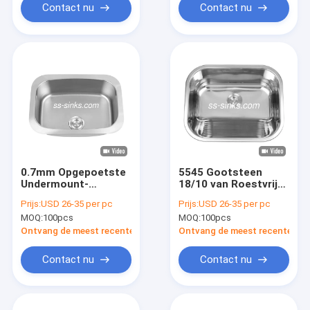
het Kraangat
Contact nu
Contact nu
0.7mm Opgepoetste
5545 Gootsteen
Undermount-
18/10 van Roestvrij
Gootsteen 60*43cm
staalundermount
Prijs:
USD 26-35 per pc
Prijs:
USD 26-35 per pc
van de Roestvrij
Chromium/Nikkelgootste
MOQ:
100pcs
MOQ:
100pcs
staalkeuken
1 Kom
Ontvang de meest recente Prijs
Ontvang de meest recente Prij
Contact nu
Contact nu