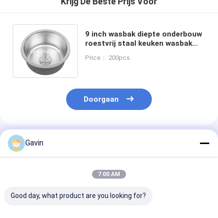
Krijg De Beste Prijs Voor
9 inch wasbak diepte onderbouw
roestvrij staal keuken wasbak
met geborstelde / gepolijste
Price： 200pcs
afwerking en moderne stijl
Doorgaan
Geadviseerde Producten
Gavin
7:00 AM
Good day, what product are you looking for?