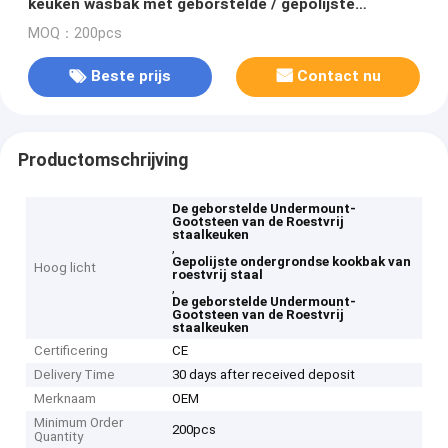
keuken wasbak met geborstelde / gepolijste
afwerking en moderne stijl
MOQ：200pcs
Beste prijs
Contact nu
Productomschrijving
De geborstelde Undermount-
Gootsteen van de Roestvrij
staalkeuken
,
Gepolijste ondergrondse kookbak van
Hoog licht
roestvrij staal
,
De geborstelde Undermount-
Gootsteen van de Roestvrij
staalkeuken
Certificering
CE
Delivery Time
30 days after received deposit
Merknaam
OEM
Minimum Order
200pcs
Quantity