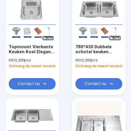
Topmount Vierkante
780*430 Dubbele
Keuken Koel Elegant
schotel keuken
Goud Afwerking
wastafel ondergrond
MOQ:
200pcs
MOQ:
200pcs
Aanpasbaar Ontwerp
met kraan
Ontvang de meest recente Prijs
Ontvang de meest recente Prij
Contact nu
Contact nu
Huis
Producten
Videos