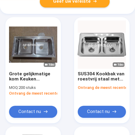
Geef uw vereiste
Grote gelijkmatige
SUS304 Kookbak van
kom Keuken
roestvrij staal met
Roestvrij staal
centrale
MOQ:
200 stuks
Ontvang de meest recente Prij
Dubbele kom
afvoerplaats Drainer
Ontvang de meest recente Prijs
gootsteen
accessoires
Contact nu
Contact nu