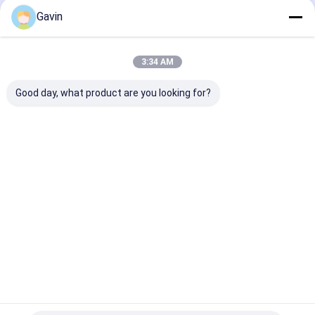
Openluchtbarbecuemateriaal
Gavin
Thuis
Ongeveer
Contacteer
Desktop
ons
ons
Site
Sitemap
Privacy Policy
3:34 AM
Kwaliteit
Gootsteen van de roestvrij staal de Enige Kom
China
Fabriek.Copyright © 2026 Passion Kitchen And Sanitary Industrial
Good day, what product are you looking for?
CO.,LTD. All Rights Reserved.