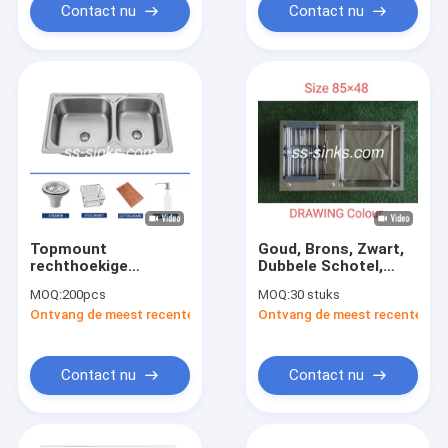
Contact nu
Contact nu
Topmount
Goud, Brons, Zwart,
rechthoekige
Dubbele Schotel,
roestvrij staal
Wastafel,
MOQ:
200pcs
MOQ:
30 stuks
wasbak Dubbele Bowl
Handgemaakte
Ontvang de meest recente Prijs
Ontvang de meest recente Prij
Voor Keuken
Keukenwasbak
Contact nu
Contact nu