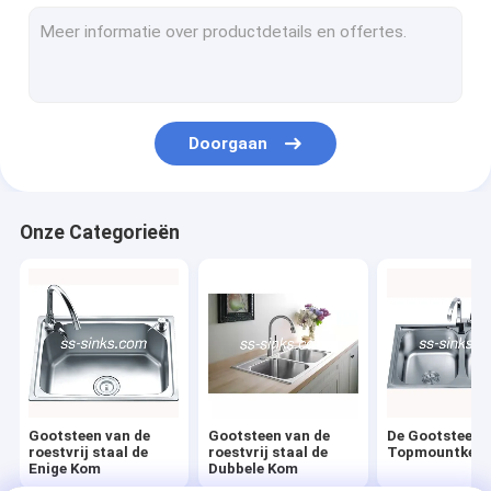
De Keukengootsteen van het Undermountroestvrije staal
Met de hand gemaakte Keukengootsteen
Keukengootsteen met Afdruipplaat
Doorgaan
De Tribune van de roestvrij staalgootsteen
Matte Black Kitchen Sink
Onze Categorieën
De Toebehoren van de keukengootsteen
De Keukengootsteen van de kwartssteen
Roestvrij staaltapkraan
De Reeks van de roestvrij staaldouche
Gootsteen van de
Gootsteen van de
De Gootsteen 
De Vorm van de keukengootsteen
roestvrij staal de
roestvrij staal de
Topmountkeu
Enige Kom
Dubbele Kom