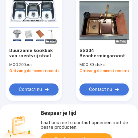
Duurzame kookbak
SS304
van roestvrij staal
Beschermingsrooster
met overloop
boven counter rollen
MOQ:
200pcs
MOQ:
30 stuks
Zwart handgemaakte
Ontvang de meest recente Prijs
Ontvang de meest recente Prij
keuken wasbak
Contact nu
Contact nu
Bespaar je tijd
Laat ons met u contact opnemen met de
beste producten.