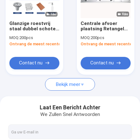
Ongeveer ons
Fabrieksreis
Glanzige roestvrij
Centrale afvoer
staal dubbel schotel
plaatsing Retangel
Kwaliteitscontrole
wasbak
roestvrij staal
MOQ:
200pcs
MOQ:
200pcs
corrosiebestendigheid
dubbele schaal
Ontvang de meest recente Prijs
Ontvang de meest recente Prij
wasbak met tot u
Contacteer ons
overstroming
Nieuws
Contact nu
Contact nu
VR
Bekijk meer
Gootsteen van de roestvrij staal de Enige Kom
Laat Een Bericht Achter
We Zullen Snel Antwoorden
Gootsteen van de roestvrij staal de Dubbele Kom
De Gootsteen van de Topmountkeuken