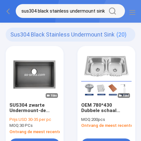
Sus304 Black Stainless Undermount Sink
(20)
SUS304 zwarte
OEM 780*430
Undermount-de
Dubbele schaal
Gootsteenoem van
gepolijste
Prijs:
USD 30-35 per pc
MOQ:
200pcs
de Roestvrij
roestvrijstalen
MOQ:
30 PCs
Ontvang de meest recente Prij
staalkeuken
wasbak met
vakmanschap
Ontvang de meest recente Prijs