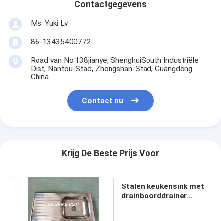
Contactgegevens
Ms. Yuki Lv
86-13435400772
Road van No.138jianye, ShenghuiSouth Industriële
Dist, Nantou-Stad, Zhongshan-Stad, Guangdong
China
Contact nu
Krijg De Beste Prijs Voor
Stalen keukensink met
drainboorddrainer
inbegrepen Roestvrij