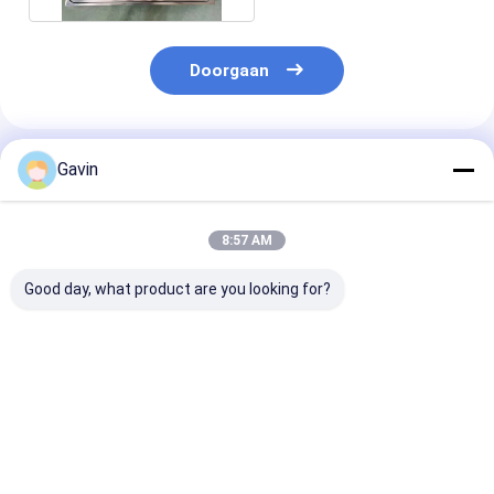
Doorgaan
Geadviseerde Producten
Gavin
8:57 AM
Good day, what product are you looking for?
12050
Handgemaakte
33 X 22 inch K
Handgemaakte
Keukenspoelbak met
Wastafel Met
Keuken
Afdruiprek De
Afdruiprek Roe
Roestvrijstalen
Ultieme Oplossing
Staal 18/10
Dubbele Spoelbak
voor
Chroom/Nikkel
Beste prijs
Beste prijs
Beste pri
met Afdruiprek
Badkamervloerafvoerzeef
Accessoires Ve