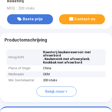
Roestvrij
MOQ：200 stuks
Beste prijs
Contact nu
Productomschrijving
Roestvrij keukenreservoir met
afvoerbord
Hoog licht
,
,
Keukensink met afvoerplank
Kookbak met afvoerbord
Place of Origin
China
Merknaam
OEM
Min. bestelaantal
200 stuks
Bekijk meer