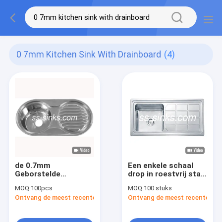
0 7mm Kitchen Sink With Drainboard
(4)
de 0.7mm
Een enkele schaal
Geborstelde
drop in roestvrij staal
Gootsteen van de
een enkele schaal
MOQ:
100pcs
MOQ:
100 stuks
Roestvrij
wasbak met
Ontvang de meest recente Prijs
Ontvang de meest recente Prij
staalkeuken met
drainboard
Afdruipplaat 1
Tapkraangat