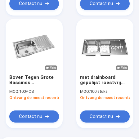
Contact nu
Contact nu
Boven Tegen Grote
met drainboard
Bassinss
gepolijst roestvrij
Keukengootsteen
staal Double Bowl
MOQ:
100PCS
MOQ:
100 stuks
met Enige
Sink kitchen sink grid
Ontvang de meest recente Prijs
Ontvang de meest recente Prij
Afdruipplaat
Contact nu
Contact nu