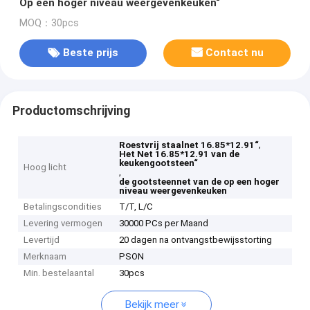
Op een hoger niveau weergevenkeuken“
MOQ：30pcs
Beste prijs
Contact nu
Productomschrijving
,
Roestvrij staalnet 16.85*12.91“
Het Net 16.85*12.91 van de
keukengootsteen“
Hoog licht
,
de gootsteennet van de op een hoger
niveau weergevenkeuken
Betalingscondities
T/T, L/C
Levering vermogen
30000 PCs per Maand
Levertijd
20 dagen na ontvangstbewijsstorting
Merknaam
PSON
Min. bestelaantal
30pcs
Bekijk meer