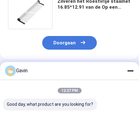
Zilveren het Roestvrije staalnet
16.85*12.91 van de Op een
hoger niveau weergevenkeuken“
Doorgaan
Geadviseerde Producten
Gavin
12:27 PM
Good day, what product are you looking for?
Keizer de
DIY-de Toebehoren
PSON-de
Gootsteentoebehoren
van de
Toebehoren di