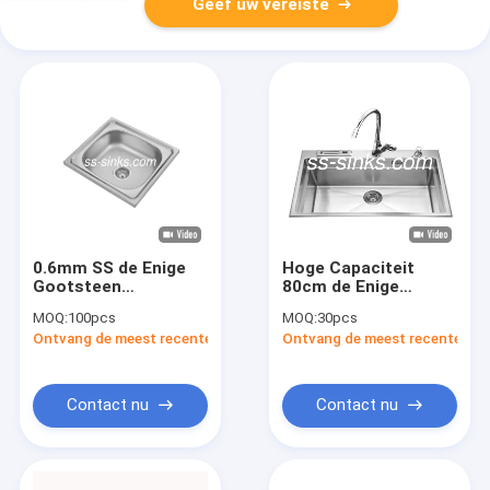
Geef uw vereiste
0.6mm SS de Enige
Hoge Capaciteit
Gootsteen
80cm de Enige
Undermount van de
Slijtvaste Gootsteen
MOQ:
100pcs
MOQ:
30pcs
Komkeuken met het
van de Boog Met de
Ontvang de meest recente Prijs
Ontvang de meest recente Prij
Dikke Rubber
hand gemaakte
Opvullen
Keuken eindigt
Contact nu
Contact nu