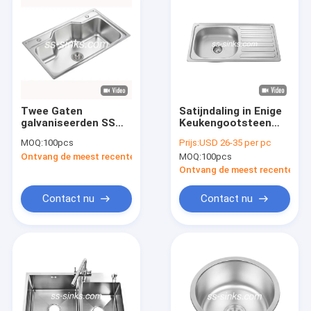
Twee Gaten
Satijndaling in Enige
galvaniseerden SS
Keukengootsteen
Enige Gootsteen
met Afdruipplaat
MOQ:
100pcs
Prijs:
USD 26-35 per pc
800*500*230mm van
0.6mm 0.8mm
Ontvang de meest recente Prijs
MOQ:
100pcs
Komundermount
Ontvang de meest recente Prij
Contact nu
Contact nu
Huis
Producten
Videos