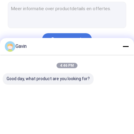
De Keukengootsteen van het Undermountroestvrije staal
Met de hand gemaakte Keukengootsteen
Keukengootsteen met Afdruipplaat
Doorgaan
De Tribune van de roestvrij staalgootsteen
Gavin
Matte Black Kitchen Sink
Onze Categorieën
4:46 PM
De Toebehoren van de keukengootsteen
Good day, what product are you looking for?
De Keukengootsteen van de kwartssteen
Roestvrij staaltapkraan
De Reeks van de roestvrij staaldouche
Gootsteen van de
Gootsteen van de
De Gootsteen 
De Vorm van de keukengootsteen
roestvrij staal de
roestvrij staal de
Topmountkeu
Enige Kom
Dubbele Kom