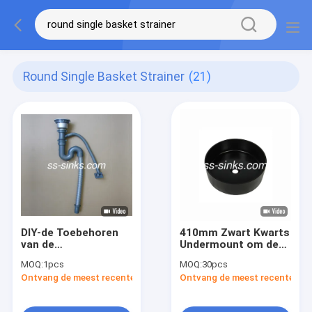
Round Single Basket Strainer
(21)
DIY-de Toebehoren
410mm Zwart Kwarts
van de
Undermount om de
Keukengootsteen
Enige Gootsteen van
MOQ:
1pcs
MOQ:
30pcs
om Enige Mandzeef
de Komkeuken met
Ontvang de meest recente Prijs
Ontvang de meest recente Prij
met Plastic Pijp
Splashback