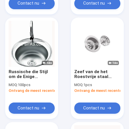
Contact nu
Contact nu
Russische die Stijl
Zeef van de het
om de Enige
Roestvrije staal
Gootsteen van de
Standaardgootsteen
MOQ:
100pcs
MOQ:
1pcs
Komkeuken met
van PSON de Semi
Ontvang de meest recente Prijs
Ontvang de meest recente Prij
Tapkraan 5151 4949
voor Enige Kom
wordt geborsteld
Contact nu
Contact nu