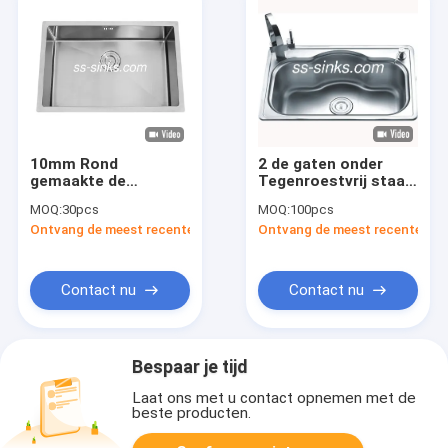
10mm Rond
2 de gaten onder
gemaakte de
Tegenroestvrij staal
Keukengootsteen
kiezen Diepte 215MM
MOQ:
30pcs
MOQ:
100pcs
van de Hoek Diepe
van de
Ontvang de meest recente Prijs
Ontvang de meest recente Prij
Enige Kom met
Komgootsteen uit
Rechte hoek
Contact nu
Contact nu
Bespaar je tijd
Laat ons met u contact opnemen met de
beste producten.