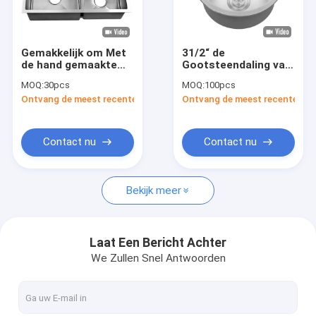
Ongeveer ons
Fabrieksreis
Gemakkelijk om Met
31/2“ de
de hand gemaakte
Gootsteendaling van
Kwaliteitscontrole
Keukengootsteen
de Roestvrij staal
MOQ:
30pcs
MOQ:
100pcs
met Ronde Hoek 2
Enige Kom in
Ontvang de meest recente Prijs
Ontvang de meest recente Prij
schoon te maken
Keukengootsteen 22
Contacteer ons
Bassinsatijn
Maat
Nieuws
Contact nu
Contact nu
VR
Bekijk meer
Gootsteen van de roestvrij staal de Enige Kom
Laat Een Bericht Achter
We Zullen Snel Antwoorden
Gootsteen van de roestvrij staal de Dubbele Kom
De Gootsteen van de Topmountkeuken