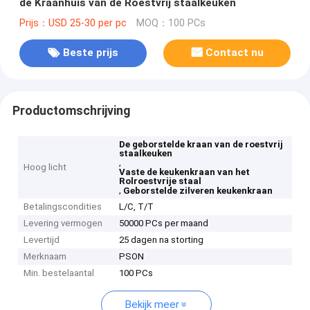
de Kraanhuis van de Roestvrij staalkeuken
Prijs：USD 25-30 per pc
MOQ：100 PCs
Beste prijs
Contact nu
Productomschrijving
De geborstelde kraan van de roestvrij
staalkeuken
,
Hoog licht
Vaste de keukenkraan van het
Rolroestvrije staal
,
Geborstelde zilveren keukenkraan
Betalingscondities
L/C, T/T
Levering vermogen
50000 PCs per maand
Levertijd
25 dagen na storting
Merknaam
PSON
Min. bestelaantal
100 PCs
Bekijk meer