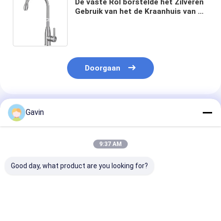
De vaste Rol borstelde het Zilveren
Gebruik van het de Kraanhuis van de
Roestvrij staalkeuken
Doorgaan
Geadviseerde Producten
Gavin
9:37 AM
Good day, what product are you looking for?
Chrome Geborstelde
Heet en Koud Water
Het Roestvrije
de Keukenkraan
304 het Waterkraan
staaltapkraan