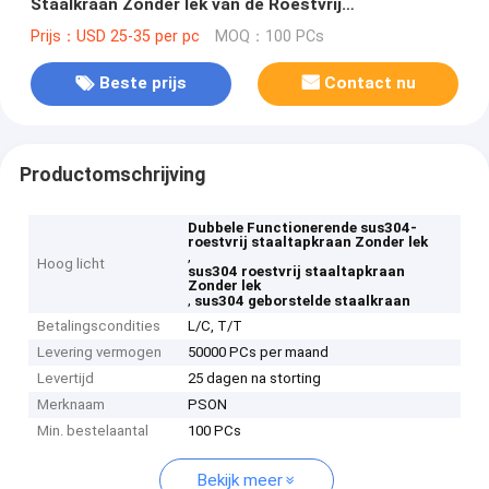
Staalkraan Zonder lek van de Roestvrij
staaltapkraan
Prijs：USD 25-35 per pc
MOQ：100 PCs
Beste prijs
Contact nu
Productomschrijving
Dubbele Functionerende sus304-
roestvrij staaltapkraan Zonder lek
,
Hoog licht
sus304 roestvrij staaltapkraan
Zonder lek
,
sus304 geborstelde staalkraan
Betalingscondities
L/C, T/T
Levering vermogen
50000 PCs per maand
Levertijd
25 dagen na storting
Merknaam
PSON
Min. bestelaantal
100 PCs
Bekijk meer