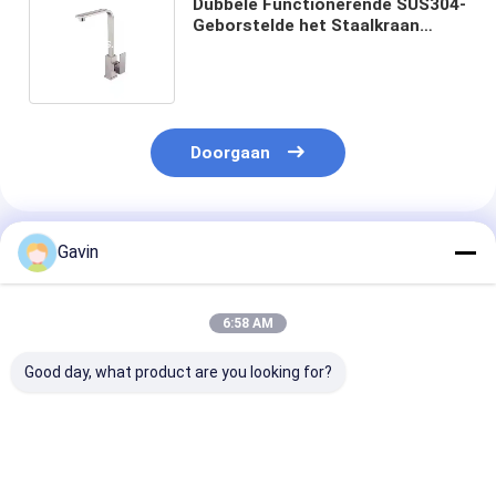
Dubbele Functionerende SUS304-
Geborstelde het Staalkraan
Zonder lek van de Roestvrij
staaltapkraan
Doorgaan
Geadviseerde Producten
Gavin
6:58 AM
Good day, what product are you looking for?
Chrome Geborstelde
Heet en Koud Water
De vaste Rol
de Keukenkraan
304 het Waterkraan
borstelde het