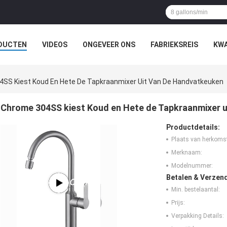
DUCTEN
VIDEOS
ONGEVEER ONS
FABRIEKSREIS
KWA
SS Kiest Koud En Hete De Tapkraanmixer Uit Van De Handvatkeuken
Chrome 304SS kiest Koud en Hete de Tapkraanmixer 
Productdetails:
Plaats van herkoms
Merknaam:
Modelnummer:
Betalen & Verzen
Min. bestelaantal:
Prijs:
Verpakking Details: