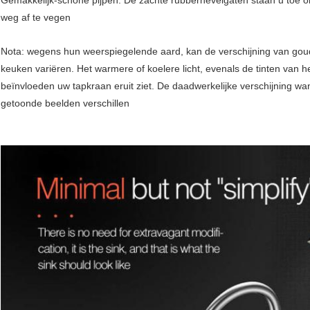
Gemakkelijk-schone pijpen: De zachte rubbernevelgaten staan u toe o
weg af te vegen
Nota: wegens hun weerspiegelende aard, kan de verschijning van goude
keuken variëren. Het warmere of koelere licht, evenals de tinten van
beïnvloeden uw tapkraan eruit ziet. De daadwerkelijke verschijning wann
getoonde beelden verschillen