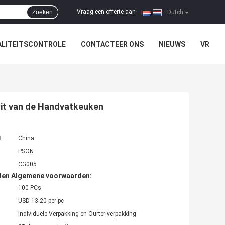
Vraag een offerte aan
Zoeken
|
Dutch
LITEITSCONTROLE
CONTACTEER ONS
NIEUWS
VR
uit van de Handvatkeuken
t:
China
PSON
CG005
den Algemene voorwaarden:
100 PCs
USD 13-20 per pc
Individuele Verpakking en Ourter-verpakking