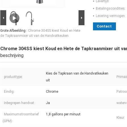
Levertijd:
Betalingscondities:
Levering vermogen:
Contact
Grote Afbeelding :
Chrome 304SS kiest Koud en Hete
de Tapkraanmixer uit van de Handvatkeuken
Chrome 304SS kiest Koud en Hete de Tapkraanmixer uit v
beschrijving
Kies de Tapkraan van de Handvatkeuken
producttype:
Primai
uit
Eindig:
Chrome
Patroo
Inbegrepen handvat:
Ja
waterv
Maximumstroomtarief
1,8 gallons per minuut
Kleur:
(GPM):