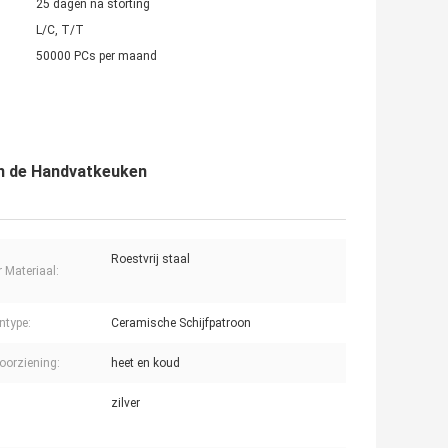
25 dagen na storting
L/C, T/T
50000 PCs per maand
an de Handvatkeuken
Roestvrij staal
r Materiaal:
ntype:
Ceramische Schijfpatroon
oorziening:
heet en koud
zilver