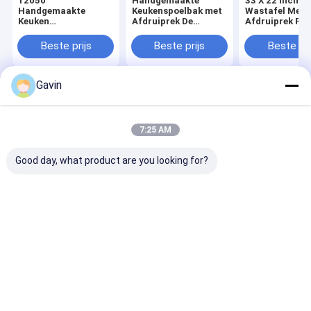
12050
Handgemaakte
33 X 22 inch K
Handgemaakte
Keukenspoelbak met
Wastafel Met
Keuken
Afdruiprek De
Afdruiprek Roe
Roestvrijstalen
Ultieme Oplossing
Staal 18/10
Dubbele Spoelbak
voor
Chroom/Nikkel
Beste prijs
Beste prijs
Beste pri
met Afdruiprek
Badkamervloerafvoerzeef
Accessoires Ve
Gavin
Thuis
Ongeveer
Contacteer
Desktop
ons
ons
Site
Sitemap
Privacy Policy
7:25 AM
Kwaliteit
Gootsteen van de roestvrij staal de Enige Kom
China
Fabriek.Copyright © 2026 Passion Kitchen And Sanitary Industrial
Good day, what product are you looking for?
CO.,LTD. All Rights Reserved.
Huis
Producten
Videos