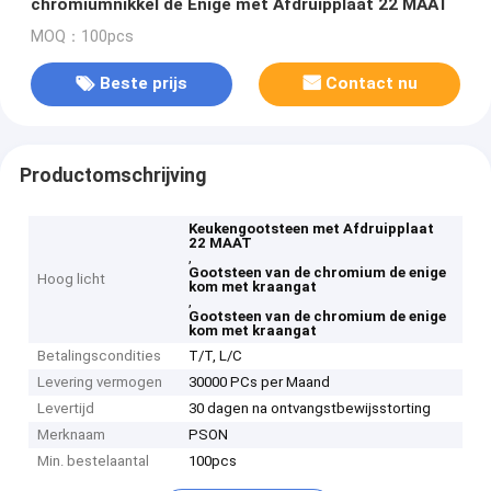
chromiumnikkel de Enige met Afdruipplaat 22 MAAT
MOQ：100pcs
Beste prijs
Contact nu
Productomschrijving
Keukengootsteen met Afdruipplaat
22 MAAT
,
Gootsteen van de chromium de enige
Hoog licht
kom met kraangat
,
Gootsteen van de chromium de enige
kom met kraangat
Betalingscondities
T/T, L/C
Levering vermogen
30000 PCs per Maand
Levertijd
30 dagen na ontvangstbewijsstorting
Merknaam
PSON
Min. bestelaantal
100pcs