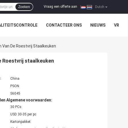
Vraag een offerte aan
Zoeken
|
Dutch
LITEITSCONTROLE
CONTACTEER ONS
NIEUWS
VR
Van De Roestvrij Staalkeuken
Roestvrij staalkeuken
t:
China
PSON
S6045
den Algemene voorwaarden:
30 PCs
USD 30-35 per pc
Kartonpakket