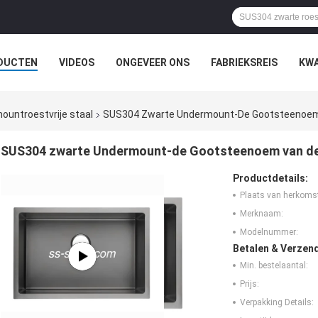
DUCTEN
VIDEOS
ONGEVEER ONS
FABRIEKSREIS
KWA
untroestvrije staal
SUS304 Zwarte Undermount-De Gootsteenoem 
SUS304 zwarte Undermount-de Gootsteenoem van de 
Productdetails:
Plaats van herkoms
Merknaam:
Modelnummer:
Betalen & Verzen
Min. bestelaantal:
Prijs:
Verpakking Details: