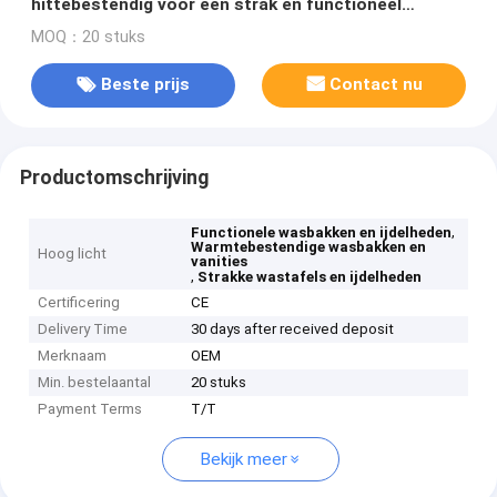
hittebestendig voor een strak en functioneel
ontwerp
MOQ：20 stuks
Beste prijs
Contact nu
Productomschrijving
,
Functionele wasbakken en ijdelheden
Warmtebestendige wasbakken en
Hoog licht
vanities
,
Strakke wastafels en ijdelheden
Certificering
CE
Delivery Time
30 days after received deposit
Merknaam
OEM
Min. bestelaantal
20 stuks
Payment Terms
T/T
Bekijk meer