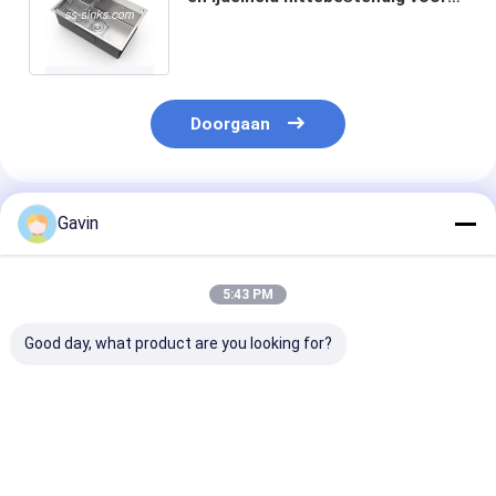
een strak en functioneel ontwerp
Doorgaan
Geadviseerde Producten
Gavin
5:43 PM
Good day, what product are you looking for?
SS van de
De Gootsteendaling
Grote Grootte
Multifuctionalmodule
van de 18 Maat Met
Duim van de S
Met de hand
de hand gemaakte
de Met de han
gemaakte Zwarte
Dubbele Kom in
gemaakte Keu