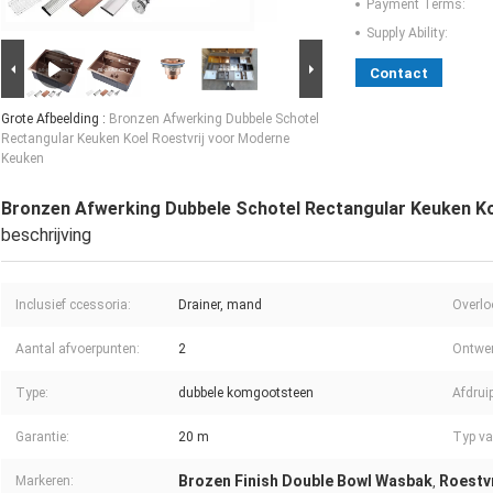
Payment Terms:
Supply Ability:
Contact
Grote Afbeelding :
Bronzen Afwerking Dubbele Schotel
Rectangular Keuken Koel Roestvrij voor Moderne
Keuken
Bronzen Afwerking Dubbele Schotel Rectangular Keuken Ko
beschrijving
Inclusief ccessoria:
Drainer, mand
Overlo
Aantal afvoerpunten:
2
Ontwer
Type:
dubbele komgootsteen
Afdruip
Garantie:
20 m
Typ van
Brozen Finish Double Bowl Wasbak
Roestv
Markeren:
,