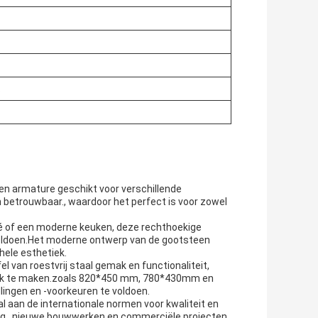
en armature geschikt voor verschillende
betrouwbaar., waardoor het perfect is voor zowel
é of een moderne keuken, deze rechthoekige
 voldoen.Het moderne ontwerp van de gootsteen
hele esthetiek.
 van roestvrij staal gemak en functionaliteit,
lijk te maken.zoals 820*450 mm, 780*430mm en
lingen en -voorkeuren te voldoen.
al aan de internationale normen voor kwaliteit en
ing., nieuwe bouwwerken en commerciële projecten.