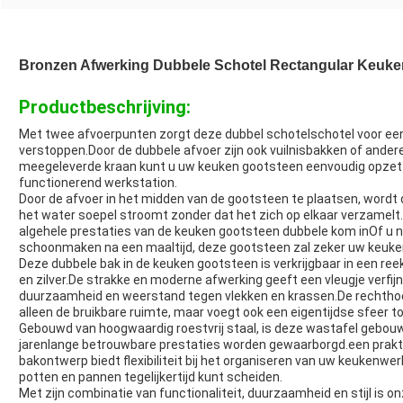
Bronzen Afwerking Dubbele Schotel Rectangular Keuke
Productbeschrijving:
Met twee afvoerpunten zorgt deze dubbel schotelschotel voor een
verstoppen.Door de dubbele afvoer zijn ook vuilnisbakken of ander
meegeleverde kraan kunt u uw keuken gootsteen eenvoudig opzett
functionerend werkstation.
Door de afvoer in het midden van de gootsteen te plaatsen, wordt 
het water soepel stroomt zonder dat het zich op elkaar verzamel
algehele prestaties van de keuken gootsteen dubbele kom inOf u n
schoonmaken na een maaltijd, deze gootsteen zal zeker uw keuken
Deze dubbele bak in de keuken gootsteen is verkrijgbaar in een reek
en zilver.De strakke en moderne afwerking geeft een vleugje verfijn
duurzaamheid en weerstand tegen vlekken en krassen.De rechthoe
alleen de bruikbare ruimte, maar voegt ook een eigentijdse sfeer 
Gebouwd van hoogwaardig roestvrij staal, is deze wastafel gebouw
jarenlange betrouwbare prestaties worden gewaarborgd.een prak
bakontwerp biedt flexibiliteit bij het organiseren van uw keukenw
potten en pannen tegelijkertijd kunt scheiden.
Met zijn combinatie van functionaliteit, duurzaamheid en stijl is o