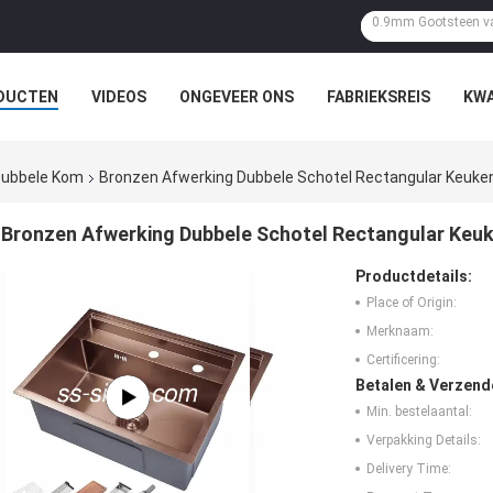
DUCTEN
VIDEOS
ONGEVEER ONS
FABRIEKSREIS
KWA
 Dubbele Kom
Bronzen Afwerking Dubbele Schotel Rectangular Keuken
Bronzen Afwerking Dubbele Schotel Rectangular Keuk
Productdetails:
Place of Origin:
Merknaam:
Certificering:
Betalen & Verzen
Min. bestelaantal:
Verpakking Details:
Delivery Time: