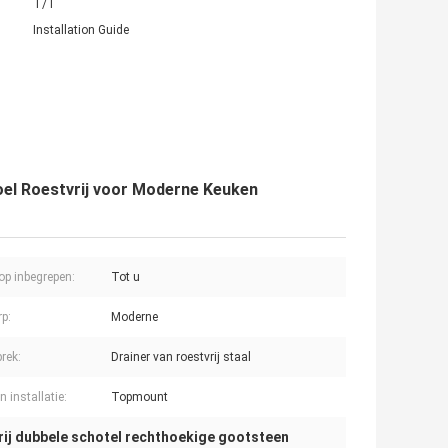
T/T
Installation Guide
el Roestvrij voor Moderne Keuken
op inbegrepen:
Tot u
p:
Moderne
rek:
Drainer van roestvrij staal
 installatie:
Topmount
rij dubbele schotel rechthoekige gootsteen