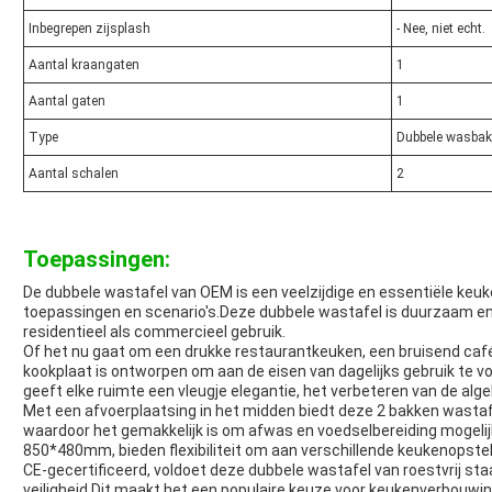
Inbegrepen zijsplash
- Nee, niet echt.
Aantal kraangaten
1
Aantal gaten
1
Type
Dubbele wasbak
Aantal schalen
2
Toepassingen:
De dubbele wastafel van OEM is een veelzijdige en essentiële keuk
toepassingen en scenario's.Deze dubbele wastafel is duurzaam en 
residentieel als commercieel gebruik.
Of het nu gaat om een drukke restaurantkeuken, een bruisend caf
kookplaat is ontworpen om aan de eisen van dagelijks gebruik te
geeft elke ruimte een vleugje elegantie, het verbeteren van de alge
Met een afvoerplaatsing in het midden biedt deze 2 bakken wastafel
waardoor het gemakkelijk is om afwas en voedselbereiding moge
850*480mm, bieden flexibiliteit om aan verschillende keukenopstel
CE-gecertificeerd, voldoet deze dubbele wastafel van roestvrij sta
veiligheid.Dit maakt het een populaire keuze voor keukenverbouw