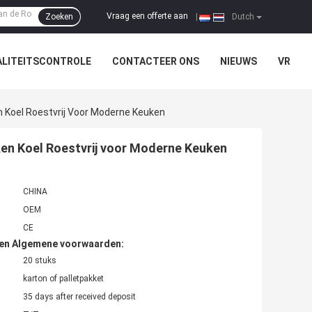
Vraag een offerte aan
Zoeken
|
Dutch
LITEITSCONTROLE
CONTACTEER ONS
NIEUWS
VR
 Koel Roestvrij Voor Moderne Keuken
en Koel Roestvrij voor Moderne Keuken
CHINA
OEM
CE
den Algemene voorwaarden:
20 stuks
karton of palletpakket
35 days after received deposit