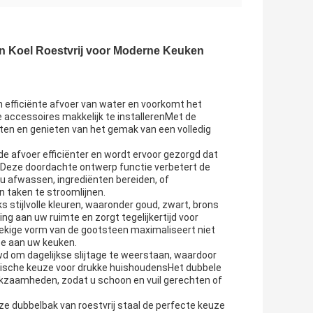
n Koel Roestvrij voor Moderne Keuken
 efficiënte afvoer van water en voorkomt het
e accessoires makkelijk te installerenMet de
en en genieten van het gemak van een volledig
de afvoer efficiënter en wordt ervoor gezorgd dat
t.Deze doordachte ontwerp functie verbetert de
u afwassen, ingrediënten bereiden, of
 taken te stroomlijnen.
s stijlvolle kleuren, waaronder goud, zwart, brons
ing aan uw ruimte en zorgt tegelijkertijd voor
kige vorm van de gootsteen maximaliseert niet
toe aan uw keuken.
d om dagelijkse slijtage te weerstaan, waardoor
tische keuze voor drukke huishoudensHet dubbele
erkzaamheden, zodat u schoon en vuil gerechten of
nze dubbelbak van roestvrij staal de perfecte keuze