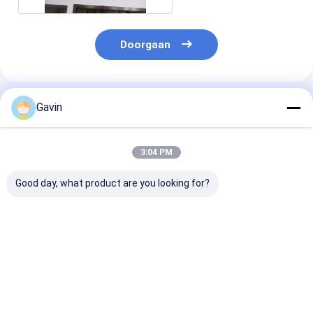
Doorgaan
Geadviseerde Producten
Gavin
3:04 PM
Good day, what product are you looking for?
SS van de
De Gootsteendaling
Grote Grootte
Multifuctionalmodule
van de 18 Maat Met
Duim van de S
Met de hand
de hand gemaakte
de Met de han
gemaakte Zwarte
Dubbele Kom in
gemaakte Keu
Anticorrosief van de
Geborsteld Satijn
Gootsteen voo
Beste prijs
Beste prijs
Beste pri
Keukengootsteen
Huiswerkstati