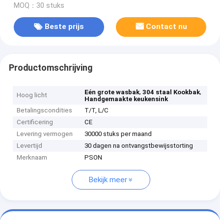
MOQ：30 stuks
Beste prijs
Contact nu
Productomschrijving
,
,
Eén grote wasbak
304 staal Kookbak
Hoog licht
Handgemaakte keukensink
Betalingscondities
T/T, L/C
Certificering
CE
Levering vermogen
30000 stuks per maand
Levertijd
30 dagen na ontvangstbewijsstorting
Merknaam
PSON
Bekijk meer