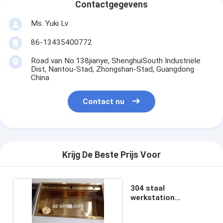
Contactgegevens
Ms. Yuki Lv
86-13435400772
Road van No.138jianye, ShenghuiSouth Industriële
Dist, Nantou-Stad, Zhongshan-Stad, Guangdong
China
Contact nu
Krijg De Beste Prijs Voor
304 staal
werkstation
handgemaakte
keuken wasbak