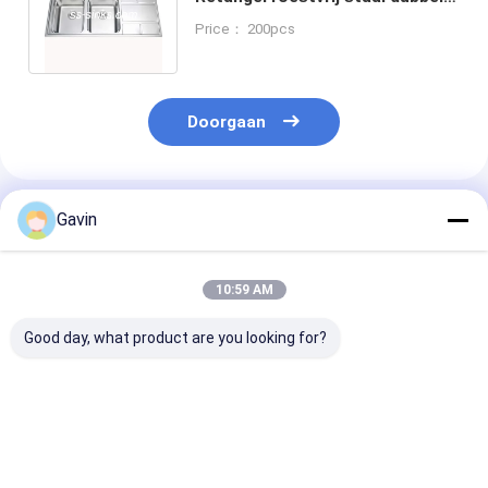
schaal wasbak met tot u
Price： 200pcs
overstroming
Doorgaan
Geadviseerde Producten
Gavin
10:59 AM
Good day, what product are you looking for?
Roestvrijstalen
2 schalen roestvrij
Zwarte dubbel
afvoerruimte met
staal dubbele
met roestvrij s
twee
schalen wasbak
inclusief acce
compartimenten en
overloop inbegrepen
en drainage