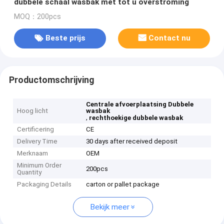
dubbele schaal wasbak met tot u overstroming
MOQ：200pcs
Beste prijs
Contact nu
Productomschrijving
Centrale afvoerplaatsing Dubbele
Hoog licht
wasbak
,
rechthoekige dubbele wasbak
Certificering
CE
Delivery Time
30 days after received deposit
Merknaam
OEM
Minimum Order
200pcs
Quantity
Packaging Details
carton or pallet package
Bekijk meer