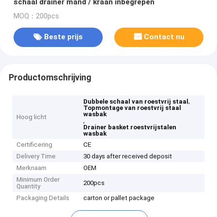
schaal drainer mand / kraan inbegrepen
MOQ：200pcs
Beste prijs
Contact nu
Productomschrijving
,
Dubbele schaal van roestvrij staal
Topmontage van roestvrij staal
wasbak
Hoog licht
,
Drainer basket roestvrijstalen
wasbak
Certificering
CE
Delivery Time
30 days after received deposit
Merknaam
OEM
Minimum Order
200pcs
Quantity
Packaging Details
carton or pallet package