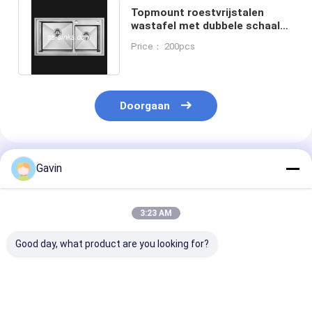
Topmount roestvrijstalen
wastafel met dubbele schaal
drainer mand / kraan
Price： 200pcs
inbegrepen
Doorgaan
Geadviseerde Producten
Gavin
3:23 AM
Good day, what product are you looking for?
Roestvrijstalen
2 schalen roestvrij
Zwarte dubbel