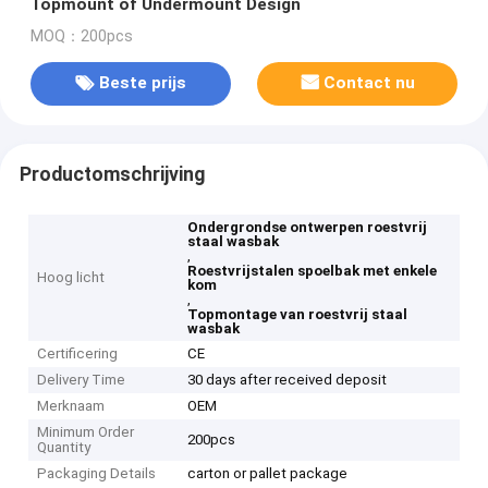
Topmount of Undermount Design
MOQ：200pcs
Beste prijs
Contact nu
Productomschrijving
Ondergrondse ontwerpen roestvrij
staal wasbak
,
Roestvrijstalen spoelbak met enkele
Hoog licht
kom
,
Topmontage van roestvrij staal
wasbak
Certificering
CE
Delivery Time
30 days after received deposit
Merknaam
OEM
Minimum Order
200pcs
Quantity
Packaging Details
carton or pallet package