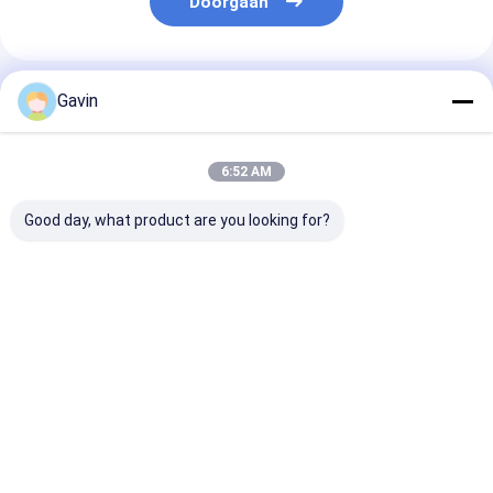
Doorgaan
Geadviseerde Producten
Gavin
6:52 AM
Good day, what product are you looking for?
Roestvrijstalen
2 schalen roestvrij
Zwarte dubbel
afvoerruimte met
staal dubbele
met roestvrij s
twee
schalen wasbak
inclusief acce
compartimenten en
overloop inbegrepen
en drainage
wasbak voor
voor eenvoudig
Beste prijs
Beste prijs
Beste pri
commercieel
onderhoud
afwassen
Thuis
Ongeveer
Contacteer
Desktop
ons
ons
Site