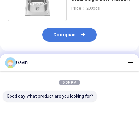
voor toilet
Price： 200pcs
Doorgaan
Geadviseerde Producten
Gavin
9:09 PM
Good day, what product are you looking for?
Luxe Ronde
Elegantie ontworpen
OEM Kleur 3m
Roestvrijstalen
voor duurzaamheid:
Roestvrij Staa
Waterbak Premium
Onze 3mm 304
Ronde Wastafe
304 Kwaliteit
roestvrijstalen ronde
Badkamer Met