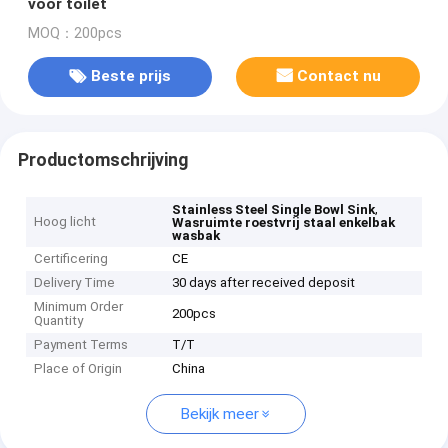
voor toilet
MOQ：200pcs
Beste prijs
Contact nu
Productomschrijving
,
Stainless Steel Single Bowl Sink
Hoog licht
Wasruimte roestvrij staal enkelbak
wasbak
Certificering
CE
Delivery Time
30 days after received deposit
Minimum Order
200pcs
Quantity
Payment Terms
T/T
Place of Origin
China
Bekijk meer