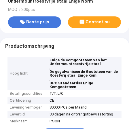
Undermountroestvrije staal Enige Norm
MOQ：200pcs
Beste prijs
Contact nu
Productomschrijving
Enige de Komgootsteen van het
Undermountroestvrije staal
,
De gegalvaniseerde Gootsteen van de
Hoog licht
Roestvrij staal Enige Kom
,
UPC Standaardss Enige
Komgootsteen
Betalingscondities
T/T, L/C
Certificering
CE
Levering vermogen
30000 PCs per Maand
Levertijd
30 dagen na ontvangstbewijsstorting
Merknaam
PSON