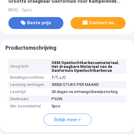
Grootte Draagbaar Gasfornuis voor Kamperende
OEM
MOQ：5pcs
Beste prijs
Contact nu
Productomschrijving
,
OEM Openluchtbarbecuemateriaal
Hoog licht
Het draagbare Materiaal van de
Gasfornuis Openluchtbarbecue
Betalingscondities
T/T, L/C
Levering vermogen
30000 STUKS PER MAAND
Levertijd
30 dagen na ontvangstbewijsstorting
Merknaam
PSON
Min. bestelaantal
5pcs
Bekijk meer