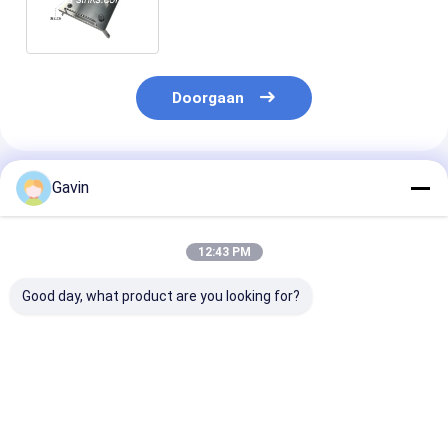
Grootte Draagbaar Gasfornuis
voor Kamperende OEM
Doorgaan
Geadviseerde Producten
Gavin
12:43 PM
Good day, what product are you looking for?
Verbeter uw BBQ-
2 zijplanken Logo
Draagbare
spel met
Corten Steel BBQ
Houtskool BBQ 
elektronische
Grill voor een
2 Side Shelves
ontsteking
authentieke BBQ-
Customized O
Draagbare houtskool
ervaring
BBQ Equipmen