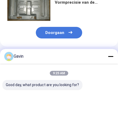
Vormprecisie van de
Keukengootsteen de Vorm
van het de Injectiestaal het
Maken
Doorgaan
Geadviseerde Producten
Gavin
9:25 AM
Good day, what product are you looking for?
SUS304 Vorm 18 van
Van de de
CAD CNC Roest
de keukengootsteen
Keukengootsteen van
staal het Hurk
het Ééndelige
SKD61 8407 van het
Toilet het Pa