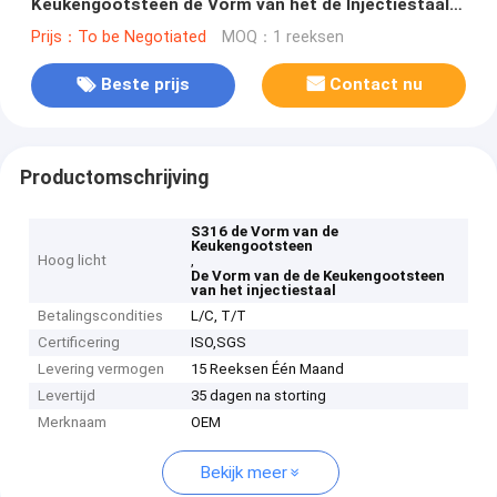
Keukengootsteen de Vorm van het de Injectiestaal
het Maken
Prijs：To be Negotiated
MOQ：1 reeksen
Beste prijs
Contact nu
Productomschrijving
S316 de Vorm van de
Keukengootsteen
Hoog licht
,
De Vorm van de de Keukengootsteen
van het injectiestaal
Betalingscondities
L/C, T/T
Certificering
ISO,SGS
Levering vermogen
15 Reeksen Één Maand
Levertijd
35 dagen na storting
Merknaam
OEM
Bekijk meer