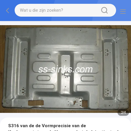
2
/
4
S316 van de de Vormprecisie van de