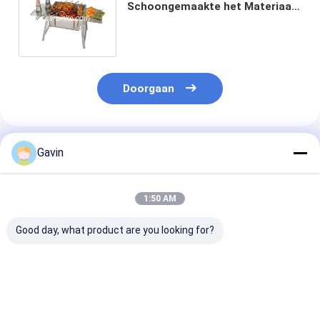
Schoongemaakte het Materiaal
Vlotte Rand van de Grill
Openluchtbarbecue
Doorgaan
Geadviseerde Producten
Gavin
1:50 AM
Good day, what product are you looking for?
Verbeter uw BBQ-
2 zijplanken Logo
Draagbare
spel met
Corten Steel BBQ
Houtskool BBQ 
elektronische
Grill voor een
2 Side Shelves