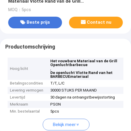
Materiaal Vlotte Rand van de Grill
Openluchtbarbecue
MOQ：5pcs
Beste prijs
Contact nu
Productomschrijving
Het vouwbare Materiaal van de Grill
Openluchtbarbecue
Hoog licht
,
De openlucht Vlotte Rand van het
BARBECUEmateriaal
Betalingscondities
T/T, L/C
Levering vermogen
30000 STUKS PER MAAND
Levertijd
30 dagen na ontvangstbewijsstorting
Merknaam
PSON
Min. bestelaantal
5pcs
Bekijk meer