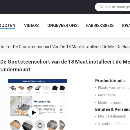
DUCTEN
VIDEOS
ONGEVEER ONS
FABRIEKSREIS
KWA
steen
De Gootsteenschort Van De 18 Maat Installeert De Met De 
De Gootsteenschort van de 18 Maat installeert de 
Undermount
Productdetails:
Plaats van herkoms
Merknaam:
Modelnummer:
Betalen & Verzen
Min. bestelaantal:
Verpakking Details: