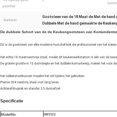
De tapkraangaten
1
Garant
predrilled:
Gootsteen van de 18 Maat de Met de hand
Markeren:
Dubbele Met de hand gemaakte de Keuke
De dubbele Schort van de de Keukengootsteen van Komundermou
Dit is de gootsteen van elke moderne huischef-kok die professioneel van het koken
Het echte 18 maatroestvrije staal, maakt dit keukenwerkstation is één van de taa
De grotere grootte in 10 duimdiepte en het dubbele komontwerp, maken het voor de g
Het rubberstootkussen maakte het stil tijdens het gebruiken.
Premie 304 roestvrij staal voor lang leven.
Achterafdruiprek en standar 3,5 duimafzet
Specificatie
ModelNo.
HM3322