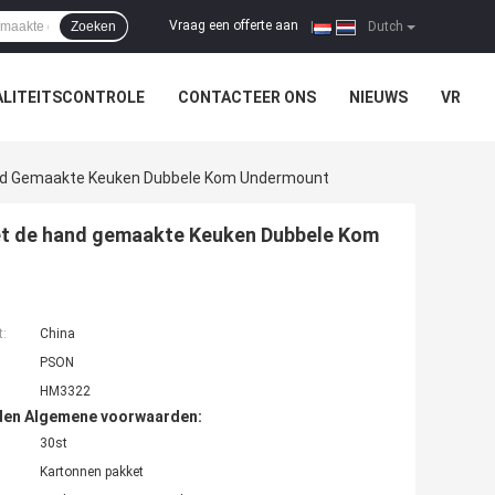
Vraag een offerte aan
Zoeken
|
Dutch
LITEITSCONTROLE
CONTACTEER ONS
NIEUWS
VR
Hand Gemaakte Keuken Dubbele Kom Undermount
Met de hand gemaakte Keuken Dubbele Kom
t:
China
PSON
HM3322
den Algemene voorwaarden:
30st
Kartonnen pakket