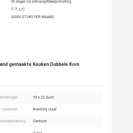
30 dagen na ontvangstbewijsstorting
T/T, L/C
30000 STUKS PER MAAND
 hand gemaakte Keuken Dubbele Kom
afmetingen:
33 x 22 duim
r materiaal:
Roestvrij staal
kanaalplaatsing:
Centrum