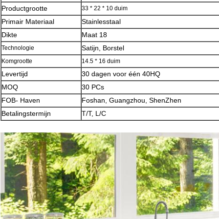
Productgrootte
33 * 22 * 10 duim
Primair Materiaal
Stainlesstaal
Dikte
Maat 18
Satijn, Borstel
Technologie
Komgrootte
14.5 * 16 duim
Levertijd
30 dagen voor één 40HQ
MOQ
30 PCs
FOB- Haven
Foshan, Guangzhou, ShenZhen
Betalingstermijn
T/T, L/C