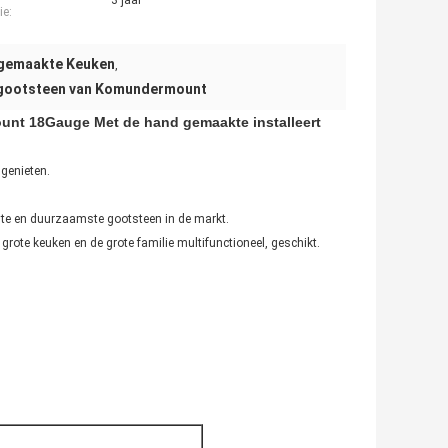
3 jaar
ie:
 gemaakte Keuken
,
ngootsteen van Komundermount
nt 18Gauge Met de hand gemaakte installeert
 genieten.
iste en duurzaamste gootsteen in de markt.
rote keuken en de grote familie multifunctioneel, geschikt.