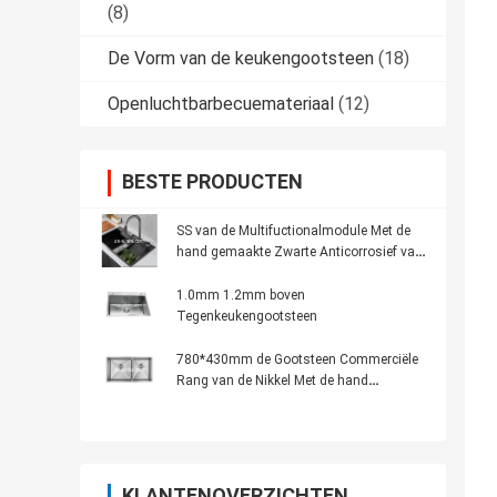
(8)
De Vorm van de keukengootsteen
(18)
Openluchtbarbecuemateriaal
(12)
BESTE PRODUCTEN
SS van de Multifuctionalmodule Met de
hand gemaakte Zwarte Anticorrosief van
de Keukengootsteen
1.0mm 1.2mm boven
Tegenkeukengootsteen
780*430mm de Gootsteen Commerciële
Rang van de Nikkel Met de hand
gemaakte Keuken
KLANTENOVERZICHTEN