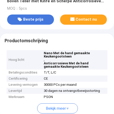
boven Teller met Kinfe en Scherpe Anticorrosieve
Raadsplank
MOQ：5pcs
Beste prijs
Contact nu
Productomschrijving
Nano Met de hand gemaakte
Keukengootsteen
Hoog licht
,
Anticorrosieve Met de hand
gemaakte Keukengootsteen
Betalingscondities
T/T, L/C
Certificering
CE
Levering vermogen
30000 PCs per maand
Levertijd
30 dagen na ontvangstbewijsstorting
Merknaam
PSON
Bekijk meer