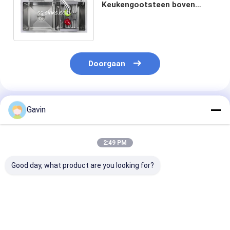
Keukengootsteen boven
Teller met Kinfe en Scherpe
Anticorrosieve Raadsplank
Doorgaan
Geadviseerde Producten
Gavin
2:49 PM
Good day, what product are you looking for?
SS van de
De Gootsteendaling
Grote Grootte
Multifuctionalmodule
van de 18 Maat Met
Duim van de S
Met de hand
de hand gemaakte
de Met de han