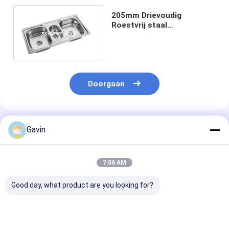
205mm Drievoudig
Roestvrij staal
Anticorrosieve de
Gootsteen van de
Topmountkeuken
Doorgaan
Geadviseerde Producten
Gavin
7:06 AM
Good day, what product are you looking for?