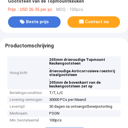
Gootsteen van de Topmountkeuken
Prijs：USD 26-35 per pc
MOQ：100pcs
Beste prijs
Contact nu
Productomschrijving
205mm drievoudige Topmount
Keukengootsteen
,
drievoudige Anticorrosieve roestvrij
Hoog licht
staalgootsteen
,
205mm de bovenkant van de
keukengootsteen zet op
Betalingscondities
T/T, L/C
Levering vermogen
30000 PCs per Maand
Levertijd
30 dagen na ontvangstbewijsstorting
Merknaam
PSON
Min. bestelaantal
100pcs