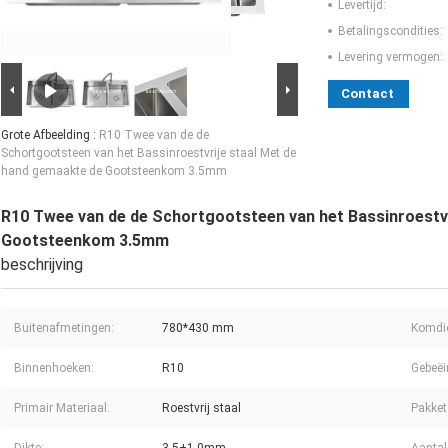
Levertijd:
Betalingscondities:
Levering vermogen:
Contact
Grote Afbeelding :
R10 Twee van de de
Schortgootsteen van het Bassinroestvrije staal Met de
hand gemaakte de Gootsteenkom 3.5mm
R10 Twee van de de Schortgootsteen van het Bassinroestv
Gootsteenkom 3.5mm
beschrijving
Buitenafmetingen:
780*430 mm
Komdie
Binnenhoeken:
R10
Gebeëi
Primair Materiaal:
Roestvrij staal
Pakket