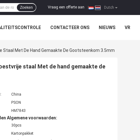
Vraag een offerte aan
Zoeken
|
Dutch
LITEITSCONTROLE
CONTACTEER ONS
NIEUWS
VR
ije Staal Met De Hand Gemaakte De Gootsteenkom 3.5mm
oestvrije staal Met de hand gemaakte de
t:
China
PSON
HM7843
den Algemene voorwaarden:
30pcs
Kartonpakket