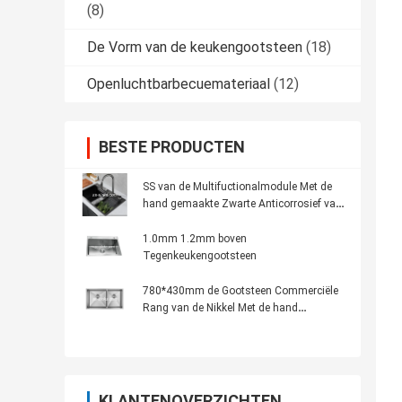
(8)
De Vorm van de keukengootsteen
(18)
Openluchtbarbecuemateriaal
(12)
BESTE PRODUCTEN
SS van de Multifuctionalmodule Met de
hand gemaakte Zwarte Anticorrosief van
de Keukengootsteen
1.0mm 1.2mm boven
Tegenkeukengootsteen
780*430mm de Gootsteen Commerciële
Rang van de Nikkel Met de hand
gemaakte Keuken
KLANTENOVERZICHTEN