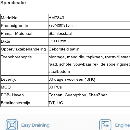
Specificatie
ModelNo.
HM7843
Productgrootte
780*430*210mm
Primair Materiaal
Stainlesstaal
Dikte
3.5+1.0mm
Oppervlaktebehandeling
Geborsteld satijn
Toebehorenoptie
Montage, mand die, tapkraan, roestvrij staal
raad, schotel vouwbaar rek, de spoelingsnet
staalbodem
Levertijd
30 dagen voor één 40HQ
MOQ
30 PCs
FOB- Haven
Foshan, Guangzhou, ShenZhen
Betalingstermijn
T/T, L/C