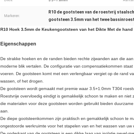
Dikte:
3.5+1.0mm
Aantal
R10 de gootsteen van de roestvrij staalsc
Markeren:
gootsteen 3.5mm van het twee bassinroestv
R10 Hoek 3.5mm de Keukengootsteen van het Dikte Met de hand 
Eigenschappen
De strakke hoeken en de randen bieden rechte zijwanden aan die aa
moderne blik vertalen. De configuratie van compensatiekommen staat 
voeren. De gootsteen komt met een verlengbaar vergiet op de rand van
wassen, of het drogen.
De gootsteen wordt gemaakt met premie waar 3.5+1.0mm T304 roestvri
Roestvrije overvloedig eindigt is gemakkelijk schoon te maken en niet 
die materialen voor deze gootsteen worden gebruikt bieden duurzame
aan.
De diepe gootsteenkommen zijn praktisch en gemakkelijk schoon te m
ongestoorde werkruimte voor het stapelen van en het wassen van uw d
De onderkant van de gootsteen is een dikke laag van isolatie nevel-me