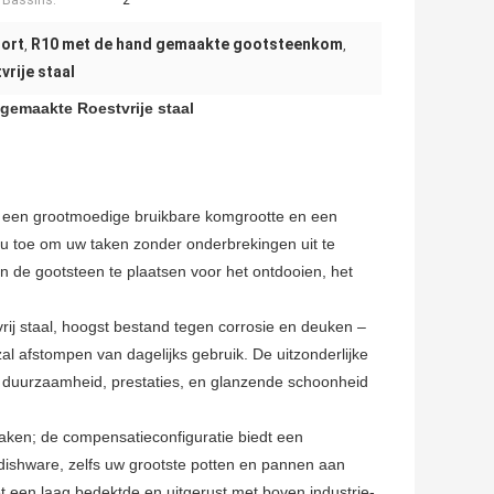
 Bassins:
2
hort
R10 met de hand gemaakte gootsteenkom
,
,
rije staal
gemaakte Roestvrije staal
n een grootmoedige bruikbare komgrootte en een
u toe om uw taken zonder onderbrekingen uit te
 de gootsteen te plaatsen voor het ontdooien, het
j staal, hoogst bestand tegen corrosie en deuken –
zal afstompen van dagelijks gebruik. De uitzonderlijke
 duurzaamheid, prestaties, en glanzende schoonheid
aken; de compensatieconfiguratie biedt een
ishware, zelfs uw grootste potten en pannen aan
t een laag bedektde en uitgerust met boven industrie-