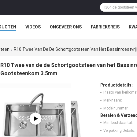
DUCTEN
VIDEOS
ONGEVEER ONS
FABRIEKSREIS
KWA
steen
R10 Twee Van De De Schortgootsteen Van Het Bassinroestvr
R10 Twee van de de Schortgootsteen van het Bassinr
Gootsteenkom 3.5mm
Productdetails:
Plaats van herkoms
Merknaam:
Modelnummer:
Betalen & Verzen
Min. bestelaantal:
Verpakking Details: