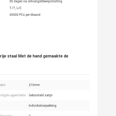
30 dagen na ontvangstbewijsstorting
T/T, L/C
30000 PCs per Maand
rije staal Met de hand gemaakte de
pte:
210mm
ndigde oppervlakte:
Geborsteld satijn
:
Individialverpakking