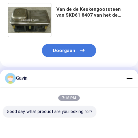
Van de de Keukengootsteen
van SKD61 8407 van het de
Vormmagnesium het Afgietsel
van de het Aluminiummatrijs
het Bewerken
Doorgaan
Geadviseerde Producten
Gavin
7:18 PM
Good day, what product are you looking for?