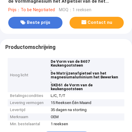
de Vormmagnesium het Afgietsel van de het
Aluminiummatrijs het Bewerken
Prijs：To be Negotiated
MOQ：1 reeksen
Beste prijs
Contact nu
Productomschrijving
De Vorm van de 8407
Keukengootsteen
,
De Matrijzenafgietsel van het
Hoog licht
magnesiumaluminium het Bewerken
,
SKD61 de Vorm van de
keukengootsteen
Betalingscondities
L/C, T/T
Levering vermogen
15 Reeksen Één Maand
Levertijd
35 dagen na storting
Merknaam
OEM
Min. bestelaantal
1 reeksen