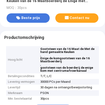
Keuken van de 16 Maatboerderij de Enige met
Centrumafvoerkanaal
MOQ：30pcs
Beste prijs
Contact nu
Productomschrijving
Gootsteen van de 16 Maat de Met de
hand gemaakte Keuken
,
Enige de komgootsteen van de 16
Hoog licht
Maatboerderij
,
gootsteen van de boerderij de enige
kom met centrumafvoerkanaal
Betalingscondities
T/T, L/C
Levering vermogen
30000 PCs per Maand
Levertijd
30 dagen na ontvangstbewijsstorting
Merknaam
PSON
Min. bestelaantal
30pcs