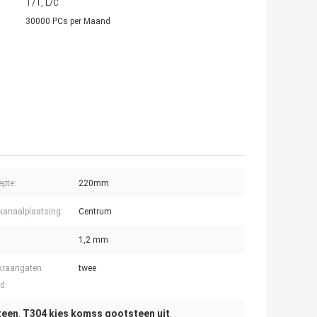
T/T, L/C
30000 PCs per Maand
pte:
220mm
kanaalplaatsing:
Centrum
1,2 mm
kraangaten
twee
ed:
teen
T304 kies komss gootsteen uit
,
,