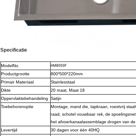
Specificatie
ModelNo.
HM8050F
Productgrootte
800*500*220mm
Primair Materiaal
Stainlesstaal
Dikte
20 maat, Maat 18
Oppervlaktebehandeling
Satijn
Toebehorenoptie
Montage, mand die, tapkraan, roestvrij staal
raad, schotel vouwbaar rek, de spoelingsnet
het afvoerkanaalassemblage drogen van d
Levertijd
30 dagen voor één 40HQ