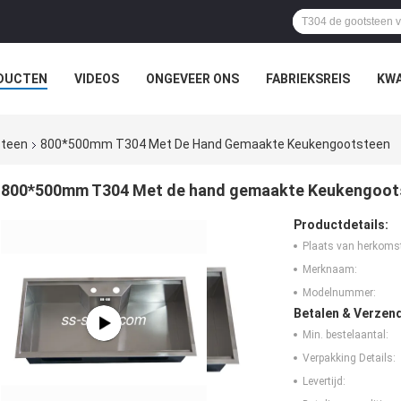
DUCTEN
VIDEOS
ONGEVEER ONS
FABRIEKSREIS
KWA
steen
800*500mm T304 Met De Hand Gemaakte Keukengootsteen
800*500mm T304 Met de hand gemaakte Keukengoot
Productdetails:
Plaats van herkoms
Merknaam:
Modelnummer:
Betalen & Verzen
Min. bestelaantal:
Verpakking Details:
Levertijd: