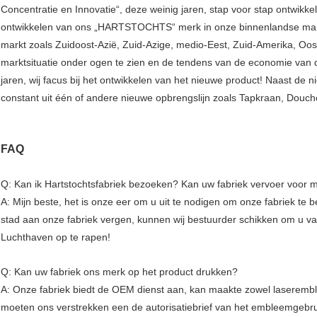
Concentratie en Innovatie“, deze weinig jaren, stap voor stap ontwikkel
ontwikkelen van ons „HARTSTOCHTS“ merk in onze binnenlandse markt
markt zoals Zuidoost-Azië, Zuid-Azige, medio-Eest, Zuid-Amerika, Oo
marktsituatie onder ogen te zien en de tendens van de economie van d
jaren, wij facus bij het ontwikkelen van het nieuwe product! Naast de n
constant uit één of andere nieuwe opbrengslijn zoals Tapkraan, Douch
FAQ
Q: Kan ik Hartstochtsfabriek bezoeken? Kan uw fabriek vervoer voor 
A: Mijn beste, het is onze eer om u uit te nodigen om onze fabriek te
stad aan onze fabriek vergen, kunnen wij bestuurder schikken om u 
Luchthaven op te rapen!
Q: Kan uw fabriek ons merk op het product drukken?
A: Onze fabriek biedt de OEM dienst aan, kan maakte zowel laseremb
moeten ons verstrekken een de autorisatiebrief van het embleemgebr