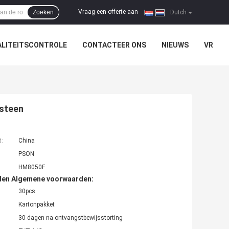
Vraag een offerte aan
Zoeken
|
Dutch
LITEITSCONTROLE
CONTACTEER ONS
NIEUWS
VR
steen
t:
China
PSON
HM8050F
den Algemene voorwaarden:
30pcs
Kartonpakket
30 dagen na ontvangstbewijsstorting