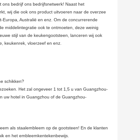
t ons bedrijf ons bedrijfsnetwerk! Naast het
, wij die ook ons product uitvoeren naar de overzee
st-Europa, Australië en enz. Om de concurrerende
e middelintegratie ook te ontmoeten, deze weinig
ieuwe stijl van de keukengootsteen, lanceren wij ook
e, keukenrek, vloerzeef en enz.
me schikken?
 bezoeken. Het zal ongeveer 1 tot 1,5 u van Guangzhou-
van uw hotel in Guangzhou of de Guangzhou-
leem als staalembleem op de gootsteen! En de klanten
uik en het embleemkentekenbewijs.