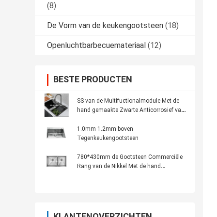
(8)
De Vorm van de keukengootsteen
(18)
Openluchtbarbecuemateriaal
(12)
BESTE PRODUCTEN
SS van de Multifuctionalmodule Met de
hand gemaakte Zwarte Anticorrosief van
de Keukengootsteen
1.0mm 1.2mm boven
Tegenkeukengootsteen
780*430mm de Gootsteen Commerciële
Rang van de Nikkel Met de hand
gemaakte Keuken
KLANTENOVERZICHTEN