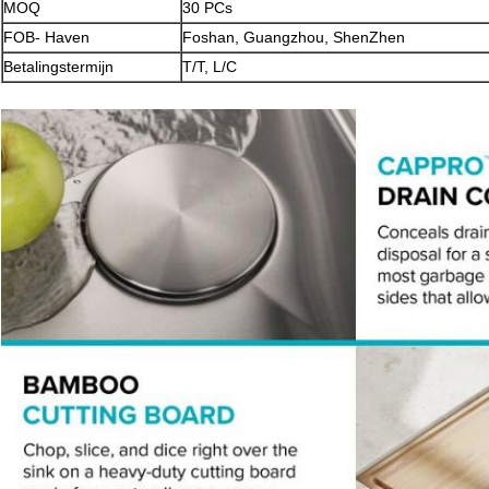
MOQ
30 PCs
FOB- Haven
Foshan, Guangzhou, ShenZhen
Betalingstermijn
T/T, L/C