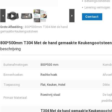
Betalingscondities:
Levering vermogen:
Contact
Grote Afbeelding :
800*500mm T304 Met de hand
gemaakte Keukengootsteen
800*500mm T304 Met de hand gemaakte Keukengootsteen
beschrijving
Buitenafmetingen:
800*500 mm
Komdie
Binnenhoeken:
Rechte hoek
Afvoer
Toepassing:
Flat, Keuken, Hotel
Dikte:
Roestvrij staal
De tap
Primair Materiaal:
predrill
T304 Met de hand gemaakte Keukengoots