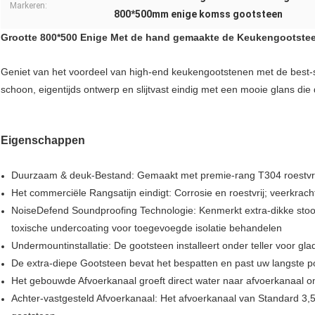
Markeren:
800*500mm enige komss gootsteen
Grootte 800*500 Enige Met de hand gemaakte de Keukengootsteen
Geniet van het voordeel van high-end keukengootstenen met de best-
schoon, eigentijds ontwerp en slijtvast eindig met een mooie glans di
Eigenschappen
Duurzaam & deuk-Bestand: Gemaakt met premie-rang T304 roestvrij
Het commerciële Rangsatijn eindigt: Corrosie en roestvrij; veerkrac
NoiseDefend Soundproofing Technologie: Kenmerkt extra-dikke stoo
toxische undercoating voor toegevoegde isolatie behandelen
Undermountinstallatie: De gootsteen installeert onder teller voor gla
De extra-diepe Gootsteen bevat het bespatten en past uw langste po
Het gebouwde Afvoerkanaal groeft direct water naar afvoerkanaal o
Achter-vastgesteld Afvoerkanaal: Het afvoerkanaal van Standard 3,5