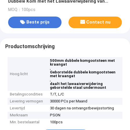
Dubbele Kom met het Lawaaiverwijdering van
Undermount van het Kraangat
MOQ：100pcs
Beste prijs
Contact nu
Productomschrijving
500mm dubbele komgootsteen met
kraangat
,
Geborstelde dubbele komgootsteen
Hoog licht
met kraangat
,
daalt het lawaaiverwijdering
geborstelde staal undermount
Betalingscondities
T/T, L/C
Levering vermogen
30000 PCs per Maand
Levertijd
30 dagen na ontvangstbewijsstorting
Merknaam
PSON
Min. bestelaantal
100pcs