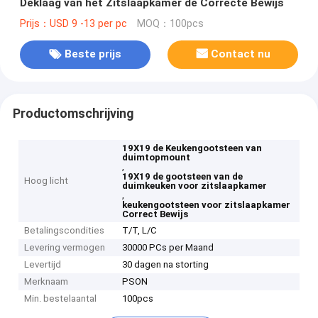
Deklaag van het Zitslaapkamer de Correcte Bewijs
Prijs：USD 9 -13 per pc
MOQ：100pcs
Beste prijs
Contact nu
Productomschrijving
19X19 de Keukengootsteen van
duimtopmount
,
19X19 de gootsteen van de
Hoog licht
duimkeuken voor zitslaapkamer
,
keukengootsteen voor zitslaapkamer
Correct Bewijs
Betalingscondities
T/T, L/C
Levering vermogen
30000 PCs per Maand
Levertijd
30 dagen na storting
Merknaam
PSON
Min. bestelaantal
100pcs