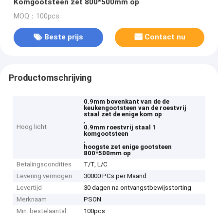
Komgootsteen zet 800*500mm op
MOQ：100pcs
Beste prijs
Contact nu
Productomschrijving
0.9mm bovenkant van de de
keukengootsteen van de roestvrij
staal zet de enige kom op
,
Hoog licht
0.9mm roestvrij staal 1
komgootsteen
,
hoogste zet enige gootsteen
800*500mm op
Betalingscondities
T/T, L/C
Levering vermogen
30000 PCs per Maand
Levertijd
30 dagen na ontvangstbewijsstorting
Merknaam
PSON
Min. bestelaantal
100pcs