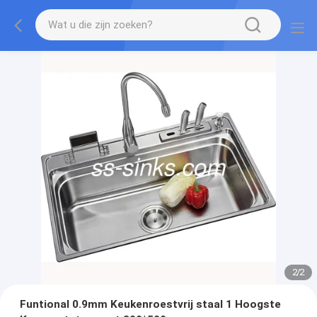
2
/
2
Funtional 0.9mm Keukenroestvrij staal 1 Hoogste