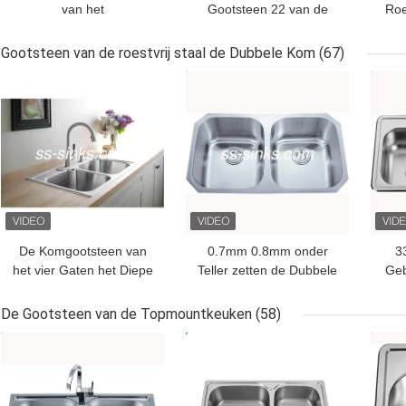
van het
Gootsteen 22 van de
Roe
chromiumroestvrije staal
Roestvrij staal Enige
met Anticorrosieve
Kom MAAT
Gootsteen van de roestvrij staal de Dubbele Kom
(67)
Afdruipplaat
BESTE PRIJS
BESTE PRIJS
BES
De Komgootsteen van
0.7mm 0.8mm onder
3
het vier Gaten het Diepe
Teller zetten de Dubbele
Geb
Roestvrije staal Dubbele
Kom SUS201 van de
Zelf Omranden
Roestvrij staalgootsteen
Roe
De Gootsteen van de Topmountkeuken
(58)
op
BESTE PRIJS
BESTE PRIJS
BES