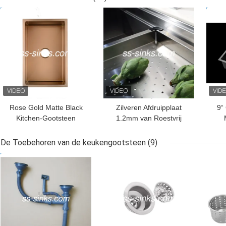
Openluchtkeuken het
werk berekende
Ver
BESTE PRIJS
BESTE PRIJS
BES
Landbouwbedrijfgootsteen
Correcte Bewijs
Zelf Omranden
Rose Gold Matte Black
Zilveren Afdruipplaat
9“
Kitchen-Gootsteen
1.2mm van Roestvrij
Undermount 18 Maat
staalmatt black
R
undermount sink with
De Toebehoren van de keukengootsteen
(9)
BESTE PRIJS
BESTE PRIJS
BES