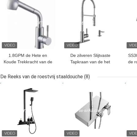
1.8GPM de Hete en
De zilveren Slijtvaste
SS30
Koude Trekkracht van de
Tapkraan van de het
de r
roestvrij staaltapkraan
Roestvrije staalkeuken
ond
onderaan
van Chrome Flexibele
Ne
De Reeks van de roestvrij staaldouche
(8)
Keukentapkraan
BESTE PRIJS
BESTE PRIJS
BES