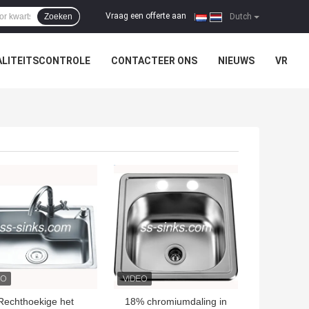
Vraag een offerte aan
Zoeken
|
Dutch
LITEITSCONTROLE
CONTACTEER ONS
NIEUWS
VR
TE PRIJS
BESTE PRIJS
Rechthoekige het
18% chromiumdaling in