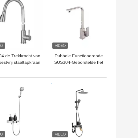
4 de Trekkracht van
Dubbele Functionerende
oestvrij staaltapkraan
SUS304-Geborstelde het
eraan de Rol van de
Staalkraan Zonder lek
veltapkraan breidt
van de Roestvrij
Beschikbaar uit
staaltapkraan
TE PRIJS
BESTE PRIJS