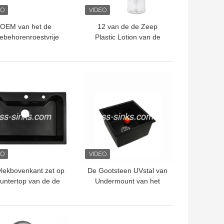
OEM van het de
12 van de de Zeep
ebehorenroestvrije
Plastic Lotion van de
staal van de
onskeuken de
ukengootsteen het
Automaatcountertop
oerkanaalmand 3 1/2
TE PRIJS
BESTE PRIJS
Duim
vlekbovenkant zet op
De Gootsteen UVstal van
untertop van de de
Undermount van het
kengootsteen van de
keuken Witte Bruine
artssteen Bestand
Zwarte Kwarts
Kras op
TE PRIJS
BESTE PRIJS