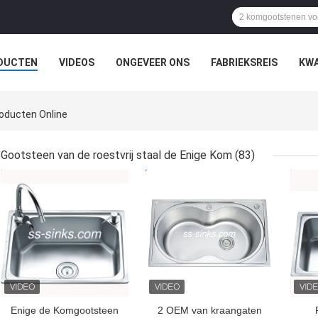
DUCTEN
VIDEOS
ONGEVEER ONS
FABRIEKSREIS
KWA
roducten Online
Gootsteen van de roestvrij staal de Enige Kom
(83)
BESTE PRIJS
BESTE PRIJS
BES
Enige de Komgootsteen
2 OEM van kraangaten