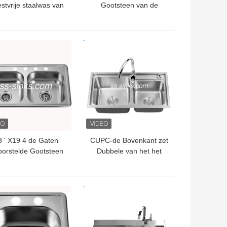
stvrije staalwas van
Gootsteen van de
PSON op Kom
Roestvrij staal de Enige
720*450*220mm
Kom 15 Duim
TE PRIJS
BESTE PRIJS
3 ' X19 4 de Gaten
CUPC-de Bovenkant zet
orstelde Gootsteen
Dubbele van het het
Topmount van de
Satijnroestvrije staal van
stvrij staal Dubbele
de Komkeuken
Kom
Gootsteen 304/201 op
TE PRIJS
BESTE PRIJS