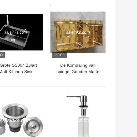
wijdering van het de
TE PRIJS
BESTE PRIJS
Tribunelawaai
 Grote SS304 Zwart
De Komdaling van
Matt Kitchen Sink
spiegel Gouden Matte
ectangular Shaped
Black Kitchen Sink
Double in 3.5mm
TE PRIJS
BESTE PRIJS