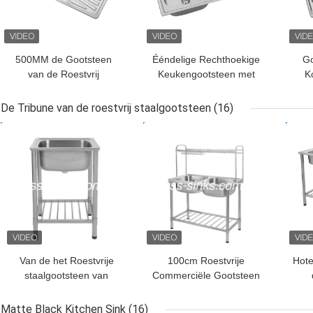
500MM de Gootsteen
Ééndelige Rechthoekige
Go
van de Roestvrij
Keukengootsteen met
K
staalkeuken met
Afdruipplaat Roestvrije
chro
Afdruipplaat Enige Kom
720*450*220mm
m
De Tribune van de roestvrij staalgootsteen
(16)
BESTE PRIJS
BESTE PRIJS
BES
Van de het Roestvrije
100cm Roestvrije
Hot
staalgootsteen van
Commerciële Gootsteen
SUS201 SUS304 van de
met Deklaag van het
st
de Tribune het
Tribune de Op zwaar
Afv
Matte Black Kitchen Sink
(16)