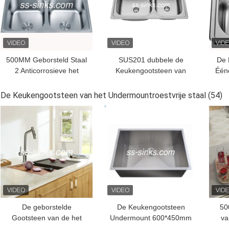
500MM Geborsteld Staal
SUS201 dubbele de
De 
2 Anticorrosieve het
Keukengootsteen van
Éénd
Roestvrije staalgootsteen
Komtopmount met
de D
van het Kraangat
Kraangat 9150B
staa
De Keukengootsteen van het Undermountroestvrije staal
(54)
BESTE PRIJS
BESTE PRIJS
BES
De geborstelde
De Keukengootsteen
50
Gootsteen van de het
Undermount 600*450mm
va
Roestvrije staalkeuken
van het Rechte hoek