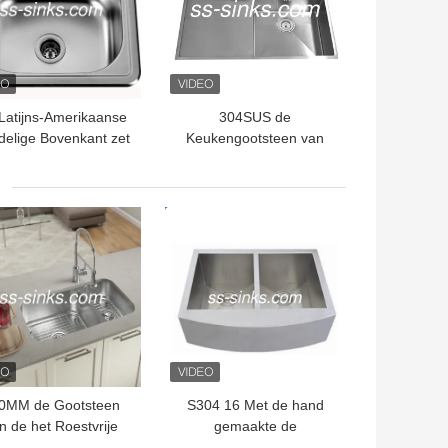
Latijns-Amerikaanse
304SUS de
elige Bovenkant zet
Keukengootsteen van
uim van de Roestvrij
roestvrij staaltopmount
lgootsteen 15X15 op
met de Duim van het
Kraangat 36*20
TE PRIJS
BESTE PRIJS
0MM de Gootsteen
S304 16 Met de hand
n de het Roestvrije
gemaakte de
staalkeuken van
Schortgootsteen 100%