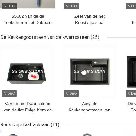
SS002 van de de
Zeef van de het
Toebehoren het Dubbele
Roestvrije staal
To
Kom van de
Standaardgootsteen van
keukengootsteen
PSON de Semi voor
Ke
De Keukengootsteen van de kwartssteen
(25)
Afvoerkanaal van de het
Enige Kom
Afv
BESTE PRIJS
BESTE PRIJS
BES
Roestvrije staalgootsteen
Van de het Kwartssteen
Acryl de
De 
van de flat Enige Kom de
Keukengootsteen van
Co
Keukengootsteen
het Hars Zwarte Kwarts
Keu
750*450*210mm
met Afdruipplaat
Kw
Roestvrij staaltapkraan
(11)
680*460mm
BESTE PRIJS
BESTE PRIJS
BES