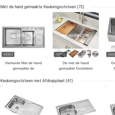
van 30 Duimundermount
Roestvrije Enige Bassin
Sat
Met de hand gemaakte Keukengootsteen
(72)
met Tapkraan
BESTE PRIJS
BESTE PRIJS
BES
Vierkante Met de hand
De met de hand
Go
gemaakte de
gemaakte Gootsteen
Keukengootsteen van de
Undermount 304 9 van
ge
chromium Enige Kom
het 16 Maatroestvrije
de 
Keukengootsteen met Afdruipplaat
(41)
met Messenplank
staal binnen
BESTE PRIJS
BESTE PRIJS
BES
Ce