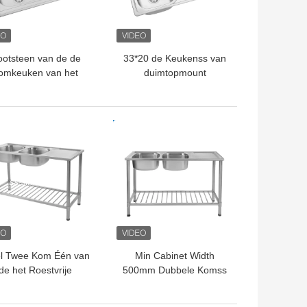
otsteen van de de
33*20 de Keukenss van
omkeuken van het
duimtopmount
miumnikkel de Enige
Gootsteen met
et Afdruipplaat 22
Afdruipplaat Indische
MAAT
Grootte
TE PRIJS
BESTE PRIJS
el Twee Kom Één van
Min Cabinet Width
de het Roestvrije
500mm Dubbele Komss
aalgootsteen van de
Gootsteen met Tribune
oerkanaalkeuken de
720*450*220mm