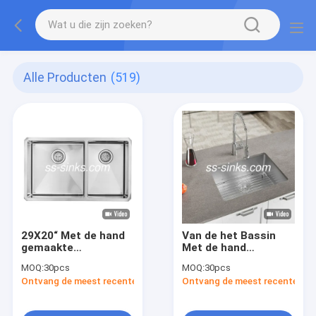
Alle Producten
(519)
29X20“ Met de hand
Van de het Bassin
gemaakte
Met de hand
Keukengootsteen
gemaakte Keuken
MOQ:
30pcs
MOQ:
30pcs
met Anticorrosief
van 18
Ontvang de meest recente Prijs
Ontvang de meest recente Prij
Afvoerkanaal
Maatundermount
Enige Gootsteen 3-
1/2“