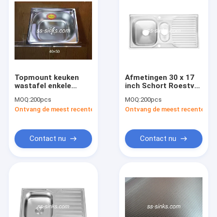
Topmount keuken
Afmetingen 30 x 17
wastafel enkele
inch Schort Roestvrij
schaal met
staal Keuken wasbak
MOQ:
200pcs
MOQ:
200pcs
afvoerbord 30 x 17
Anti-corrosie staal
Ontvang de meest recente Prijs
Ontvang de meest recente Prij
inch één of twee
gaten voor keuken
wastafel met
afvoerbord
Contact nu
Contact nu
Huis
Producten
Videos