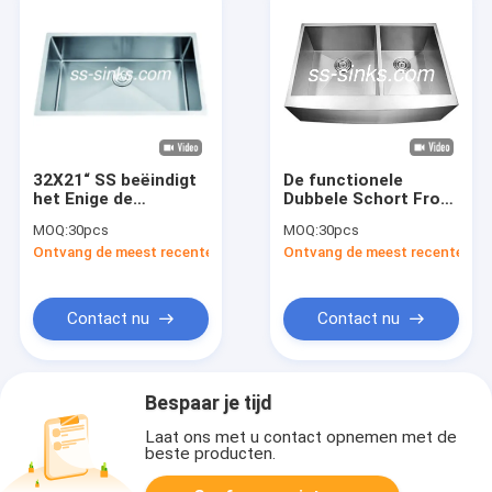
32X21“ SS beëindigt
De functionele
het Enige de
Dubbele Schort Front
Gootsteensatijn van
Farmhouse Sink 10
MOQ:
30pcs
MOQ:
30pcs
de Kom Met de hand
van het
Ontvang de meest recente Prijs
Ontvang de meest recente Prij
gemaakte Keuken
Komwerkstation“
Undermount
Diepte
Contact nu
Contact nu
Bespaar je tijd
Laat ons met u contact opnemen met de
beste producten.