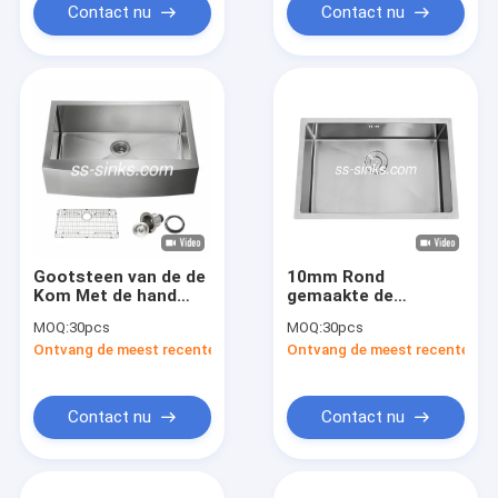
Contact nu
Contact nu
Gootsteen van de de
10mm Rond
Kom Met de hand
gemaakte de
gemaakte Keuken
Keukengootsteen
MOQ:
30pcs
MOQ:
30pcs
van de 16
van de Hoek Diepe
Ontvang de meest recente Prijs
Ontvang de meest recente Prij
Maatboerderij de
Enige Kom met
Enige met
Rechte hoek
Centrumafvoerkanaal
Contact nu
Contact nu