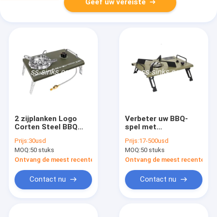
Geef uw vereiste
2 zijplanken Logo
Verbeter uw BBQ-
Corten Steel BBQ
spel met
Grill voor een
elektronische
Prijs:
30usd
Prijs:
17-500usd
authentieke BBQ-
ontsteking
MOQ:
50 stuks
MOQ:
50 stuks
ervaring
Draagbare houtskool
BBQ-grill Outdoor
Ontvang de meest recente Prijs
Ontvang de meest recente Prij
BBQ-apparatuur
Contact nu
Contact nu