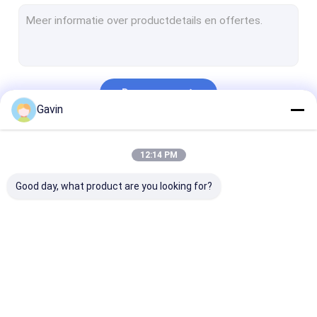
De Keukengootsteen van het Undermountroestvrije staal
Met de hand gemaakte Keukengootsteen
Keukengootsteen met Afdruipplaat
Doorgaan
De Tribune van de roestvrij staalgootsteen
Gavin
Matte Black Kitchen Sink
Onze Categorieën
12:14 PM
De Toebehoren van de keukengootsteen
Good day, what product are you looking for?
De Keukengootsteen van de kwartssteen
Roestvrij staaltapkraan
De Reeks van de roestvrij staaldouche
Gootsteen van de
Gootsteen van de
De Gootsteen 
De Vorm van de keukengootsteen
roestvrij staal de
roestvrij staal de
Topmountkeu
Enige Kom
Dubbele Kom